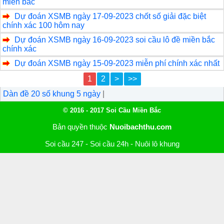
miền bắc
Dự đoán XSMB ngày 17-09-2023 chốt số giải đặc biệt
chính xác 100 hôm nay
Dự đoán XSMB ngày 16-09-2023 soi cầu lô đề miền bắc
chính xác
Dự đoán XSMB ngày 15-09-2023 miễn phí chính xác nhất
1
2
>
>>
Dàn đề 20 số khung 5 ngày
|
© 2016 - 2017 Soi Cầu Miền Bắc
Bản quyền thuộc
Nuoibachthu.com
Soi cầu 247
-
Soi cầu 24h
-
Nuôi lô khung