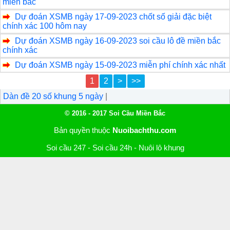
miền bắc
Dự đoán XSMB ngày 17-09-2023 chốt số giải đặc biệt
chính xác 100 hôm nay
Dự đoán XSMB ngày 16-09-2023 soi cầu lô đề miền bắc
chính xác
Dự đoán XSMB ngày 15-09-2023 miễn phí chính xác nhất
1
2
>
>>
Dàn đề 20 số khung 5 ngày
|
© 2016 - 2017 Soi Cầu Miền Bắc
Bản quyền thuộc
Nuoibachthu.com
Soi cầu 247
-
Soi cầu 24h
-
Nuôi lô khung