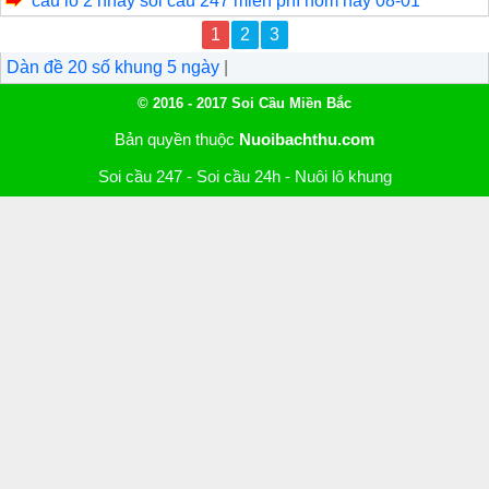
cầu lô 2 nháy soi cầu 247 miễn phí hôm nay 08-01
1
2
3
Dàn đề 20 số khung 5 ngày
|
© 2016 - 2017 Soi Cầu Miền Bắc
Bản quyền thuộc
Nuoibachthu.com
Soi cầu 247
-
Soi cầu 24h
-
Nuôi lô khung