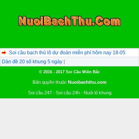
Soi cầu bạch thủ lô dự đoán miễn phí hôm nay 18-05
Dàn đề 20 số khung 5 ngày
|
© 2016 - 2017 Soi Cầu Miền Bắc
Bản quyền thuộc
Nuoibachthu.com
Soi cầu 247
-
Soi cầu 24h
-
Nuôi lô khung