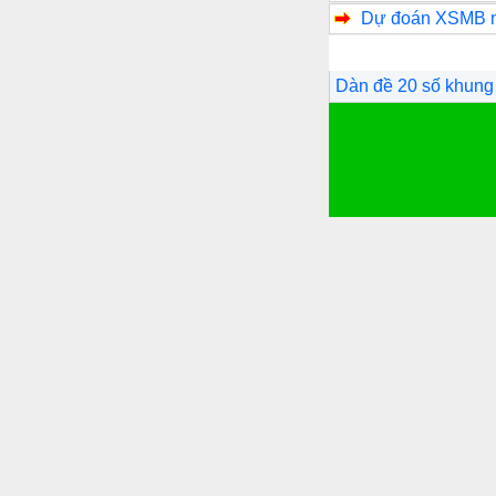
Dự đoán XSMB ng
Dàn đề 20 số khung