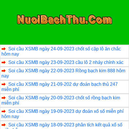
Soi cầu XSMB ngày 24-09-2023 chốt số cặp lô ăn chắc
hôm nay
Soi cầu XSMB ngày 23-09-2023 cầu lô 2 nháy chính xác
Soi cầu XSMB ngày 22-09-2023 Rồng bạch kim 888 hôm
nay
Soi cầu XSMB ngày 21-09-202 dự đoán bạch thủ 247
miễn phí
Soi cầu XSMB ngày 20-09-2023 chốt số rồng bạch kim
miễn phí
Soi cầu XSMB ngày 19-09-2023 dự đoán xổ số miễn phí
hôm nay
Soi cầu XSMB ngày 18-09-2023 phân tích kết quả xổ số