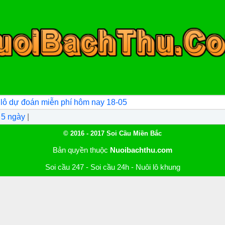
 lô dự đoán miễn phí hôm nay 18-05
 5 ngày
|
© 2016 - 2017 Soi Cầu Miền Bắc
Bản quyền thuộc
Nuoibachthu.com
Soi cầu 247
-
Soi cầu 24h
-
Nuôi lô khung