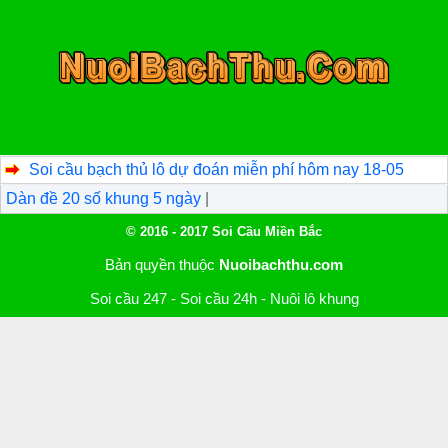
Soi cầu bạch thủ lô dự đoán miễn phí hôm nay 18-05
Dàn đề 20 số khung 5 ngày
|
© 2016 - 2017 Soi Cầu Miền Bắc
Bản quyền thuộc
Nuoibachthu.com
Soi cầu 247
-
Soi cầu 24h
-
Nuôi lô khung