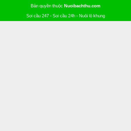
Bản quyền thuộc
Nuoibachthu.com
Soi cầu 247
-
Soi cầu 24h
-
Nuôi lô khung