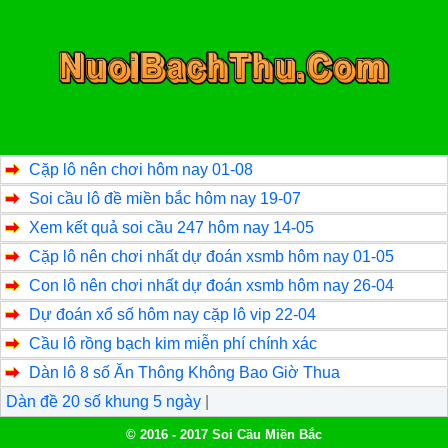
Cặp lô nên chơi hôm nay 01-08
Soi cầu lô đề miền bắc hôm nay 19-07
Xem kết quả soi cầu 247 hôm nay 14-05
Cặp lô nên chơi nhất dự đoán xsmb hôm nay 01-05
Con lô nên chơi nhất dự đoán xsmb hôm nay 26-04
Dự đoán xổ số hôm nay cặp lô vip 22-04
Cầu lô rồng bạch kim miễn phí chính xác
Dàn lô 8 số Ăn Thông Không Bao Giờ Thua
Dàn đề 20 số khung 5 ngày
|
© 2016 - 2017 Soi Cầu Miền Bắc