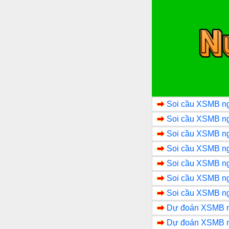
Soi cầu XSMB ng
Soi cầu XSMB ng
Soi cầu XSMB ng
Soi cầu XSMB ng
Soi cầu XSMB ng
Soi cầu XSMB ng
Soi cầu XSMB ngà
Dự đoán XSMB ng
Dự đoán XSMB ng