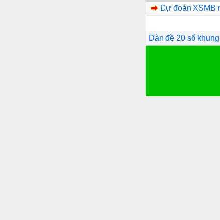
Dự đoán XSMB ng
Dàn đề 20 số khung