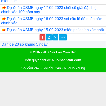
miền bắc
Dự đoán XSMB ngày 17-09-2023 chốt số giải đặc biệt
chính xác 100 hôm nay
Dự đoán XSMB ngày 16-09-2023 soi cầu lô đề miền bắc
chính xác
Dự đoán XSMB ngày 15-09-2023 miễn phí chính xác nhất
1
2
>
>>
Dàn đề 20 số khung 5 ngày
|
© 2016 - 2017 Soi Cầu Miền Bắc
Bản quyền thuộc
Nuoibachthu.com
Soi cầu 247
-
Soi cầu 24h
-
Nuôi lô khung