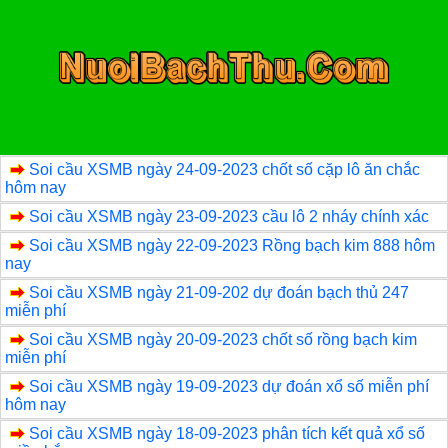
Soi cầu XSMB ngày 24-09-2023 chốt số cặp lô ăn chắc
hôm nay
Soi cầu XSMB ngày 23-09-2023 cầu lô 2 nháy chính xác
Soi cầu XSMB ngày 22-09-2023 Rồng bạch kim 888 hôm
nay
Soi cầu XSMB ngày 21-09-202 dự đoán bạch thủ 247
miễn phí
Soi cầu XSMB ngày 20-09-2023 chốt số rồng bạch kim
miễn phí
Soi cầu XSMB ngày 19-09-2023 dự đoán xổ số miễn phí
hôm nay
Soi cầu XSMB ngày 18-09-2023 phân tích kết quả xổ số