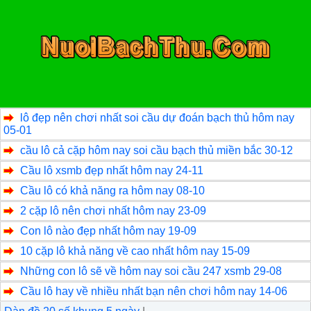
lô đẹp nên chơi nhất soi cầu dự đoán bạch thủ hôm nay
05-01
cầu lô cả cặp hôm nay soi cầu bạch thủ miền bắc 30-12
Cầu lô xsmb đẹp nhất hôm nay 24-11
Cầu lô có khả năng ra hôm nay 08-10
2 cặp lô nên chơi nhất hôm nay 23-09
Con lô nào đẹp nhất hôm nay 19-09
10 cặp lô khả năng về cao nhất hôm nay 15-09
Những con lô sẽ về hôm nay soi cầu 247 xsmb 29-08
Cầu lô hay về nhiều nhất bạn nên chơi hôm nay 14-06