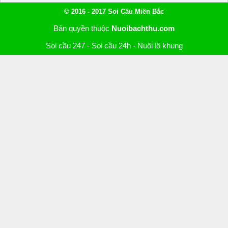
© 2016 - 2017 Soi Cầu Miền Bắc
Bản quyền thuộc
Nuoibachthu.com
Soi cầu 247
-
Soi cầu 24h
-
Nuôi lô khung