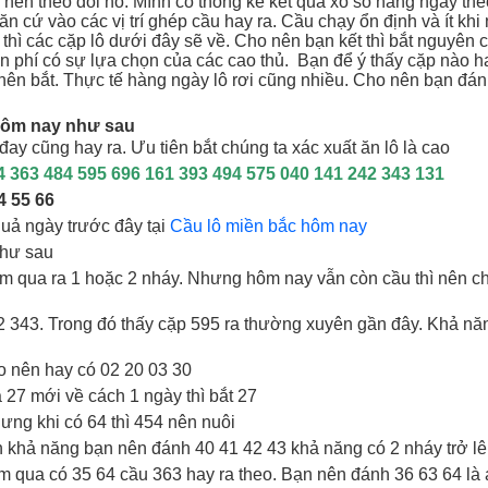
n nên theo dõi nó. Mình có thống kê kết quả xổ số hàng ngày th
n cứ vào các vị trí ghép cầu hay ra. Cầu chạy ổn định và ít kh
 thì các cặp lô dưới đây sẽ về. Cho nên bạn kết thì bắt nguyên 
 phí có sự lựa chọn của các cao thủ. Bạn để ý thấy cặp nào ha
 nên bắt. Thực tế hàng ngày lô rơi cũng nhiều. Cho nên bạn đá
hôm nay như sau
y cũng hay ra. Ưu tiên bắt chúng ta xác xuất ăn lô là cao
4 363 484 595 696 161 393 494 575 040 141 242 343 131
4 55 66
uả ngày trước đây tại
Cầu lô miền bắc hôm nay
như sau
 qua ra 1 hoặc 2 nháy. Nhưng hôm nay vẫn còn cầu thì nên ch
 343. Trong đó thấy cặp 595 ra thường xuyên gần đây. Khả năn
o nên hay có 02 20 03 30
 27 mới về cách 1 ngày thì bắt 27
hưng khi có 64 thì 454 nên nuôi
n khả năng bạn nên đánh 40 41 42 43 khả năng có 2 nháy trở l
m qua có 35 64 cầu 363 hay ra theo. Bạn nên đánh 36 63 64 là