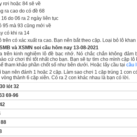
ay rơi hoặc 84 sẽ về
g ra cao do có đề 68
 16 do 06 ra 2 ngày liên tục
ó 95 mà 93 cũng mới về
y có khi ra 14
 trên có xác xuất ra cao. Bạn nên bắt theo cặp. Loại bỏ lô khan
SMB và XSMN soi cầu hôm nay 13-08-2021
a trên kinh nghiệm lô đề bạc nhớ. Nó chắc chắn không đảm 
nào cứ chơi thì tốt nhất cho bạn. Bạn sẽ tự tìm cho mình cặp lô 
hể tham khảo phần chốt số như bên dưới. Hoặc lấy cầu tại
cầu l
 bạn nên đánh 1 hoặc 2 cặp. Làm sao chơi 1 cặp trúng 1 con có 
á vòng thành 6 cặp xiên. Có ra 2 con khác nhau là bạn có lời.
30 lót 32
63 69-96
 42
4
 88
8