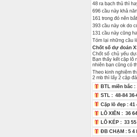
48 ra bạch thủ thì h
696 cầu này khả năn
161 trong đó nên bắt
393 cầu này ok do c
131 cầu này cũng ha
Tóm lại những cầu lô
Chốt số dự đoán X
Chốt số chủ yếu dự
Bạn thấy kết cặp lô 
nhiên bạn cũng có t
Theo kinh nghiệm thì
2 mb thì lấy 2 cặp đ
BTL miền bắc : 
STL : 48-84 36-
Cặp lô đẹp : 41
LÔ XIÊN : 36 6
LÔ KÉP : 33 55
ĐB CHẠM : 5 4 