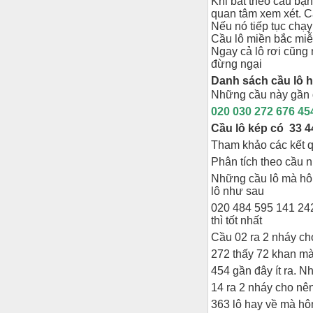
Khi bắt theo cầu bạ
quan tâm xem xét. Că
Nếu nó tiếp tục chạy
Cầu lô miền bắc miễn
Ngay cả lô rơi cũng
đừng ngại
Danh sách cầu lô 
Những cầu này gần đa
020 030 272 676 45
Cầu lô kép có 33 4
Tham khảo các kết q
Phân tích theo cầu 
Những cầu lô mà hôm
lô như sau
020 484 595 141 242
thì tốt nhất
Cầu 02 ra 2 nháy ch
272 thấy 72 khan mà
454 gần đây ít ra. N
14 ra 2 nháy cho nê
363 lô hay về mà hô