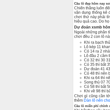
Cầu lô đẹp hôm nay so
Chiến thắng luôn đế
vận dụng thống kê đ
chơi thứ này phải t
hiệu quả cao. Do họ
Dự đoán xsmb hô
Ngoài những phân tí
chơi đều 2 con lô nà
Khi ra bạch th
Lô kép 11 khan
Có 14 ra 2 nhá
Lô đầu 2 câm t
Có 32 thì 30 3
Có 35 thì bắt 
Dự đoán 41 43 
Có 48 thì nên 
Khi ra 64 thì 
Song thủ 07 70
Có 58 thì bắt 
Khi về 98 thì b
Chơi gì cũng cần tớ
thêm
Dàn lô nên chơ
Cầu lô miễn phí chính 