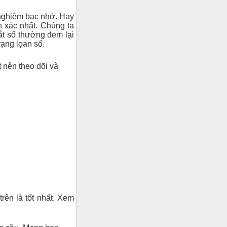
 nghiệm bạc nhớ. Hay
h xác nhất. Chúng ta
ắt số thường đem lại
ạng lọan số.
t nên theo dõi và
rên là tốt nhất. Xem