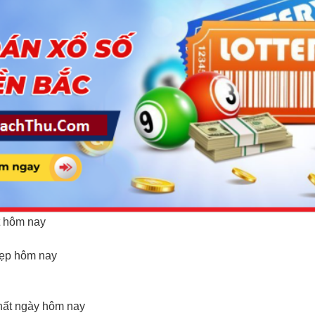
t hôm nay
ẹp hôm nay
hất ngày hôm nay