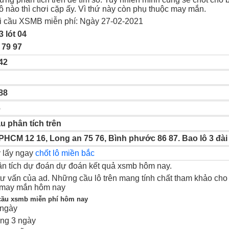
lô nào thì chơi cặp ấy. Vì thứ này còn phụ thuộc may mắn.
oi cầu XSMB miễn phí: Ngày 27-02-2021
 lót 04
 79 97
42
88
6
 phân tích trên
CM 12 16, Long an 75 76, Bình phước 86 87. Bao lô 3 đài
 lấy ngay
chốt lô miền bắc
n tích dự đoán dự đoán kết quả xsmb hôm nay.
ư vấn của ad. Những cầu lô trên mang tính chất tham khảo cho
n may mắn hôm nay
cầu xsmb miễn phí hôm nay
 ngày
ung 3 ngày