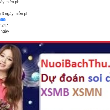
ày miễn phí
g 3 ngày miễn phí
2888
y 247
 ngày