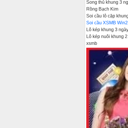
Song thủ khung 3 ng
Rồng Bạch Kim
Soi cầu lô cặp khun
Soi cầu XSMB Win
Lô kép khung 3 ngà
Lô kép nuôi khung 2
xsmb