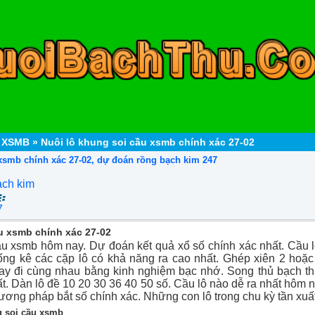
 XSMB
»
Nuôi lô khung soi cầu xsmb chính xác 27-02
xsmb chính xác 27-02, dự đoán rồng bạch kim 247
ch kim
7
u xsmb chính xác 27-02
ầu xsmb hôm nay. Dự đoán kết quả xổ số chính xác nhất. Cầu 
ống kê các cặp lô có khả năng ra cao nhất. Ghép xiên 2 hoặc
ay đi cùng nhau bằng kinh nghiệm bạc nhớ. Song thủ bạch th
hất. Dàn lô đề 10 20 30 36 40 50 số. Cầu lô nào dễ ra nhất hôm 
ơng pháp bắt số chính xác. Những con lô trong chu kỳ tần xuất
g soi cầu xsmb