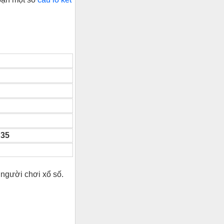
 35
 người chơi xổ số.