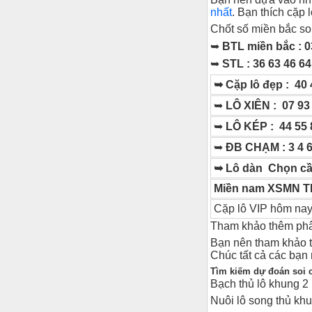
nhất
. Bạn thích cặp 
Chốt số miền bắc s
➥
BTL miền bắc : 03
➥
STL : 36 63 46 64
➥ Cặp lô đẹp : 40 
➥
LÔ XIÊN : 07 93
➥
LÔ KÉP : 44 55 
➥
ĐB CHẠM : 3 4 
➥ Lô dàn Chọn cầu
Miền nam XSMN TPH
Cặp lô VIP hôm nay
Tham khảo thêm phâ
Bạn nên tham khảo t
Chúc tất cả các bạ
Tìm kiếm dự đoán soi 
Bạch thủ lô khung 2
Nuôi lô song thủ kh