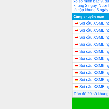
xổ số miền bắc 9
,
dự
khung 2 ngày
,
Nuôi 
lô cặp khung 3 ngày
Cùng chuyên mục
Soi cầu XSMB n
Soi cầu XSMB n
Soi cầu XSMB n
Soi cầu XSMB n
Soi cầu XSMB n
Soi cầu XSMB n
Soi cầu XSMB n
Soi cầu XSMB n
Soi cầu XSMB n
Soi cầu XSMB n
Dàn đề 20 số khung