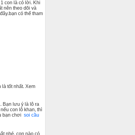
 con là có lời. Khi
t nên theo dõi và
i đây.bạn có thể tham
 là tốt nhất. Xem
 Bạn lưu ý là lô ra
nếu con lô khan, thì
ếu bạn chơi
soi cầu
bắt nhé. con nào có