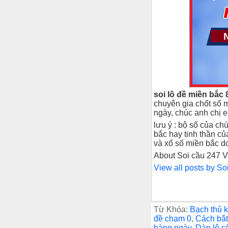
soi lô đề miền bắc
chuyên gia chốt số m
ngày, chúc anh chị 
lưu ý : bộ số của ch
bắc hay tinh thần củ
và xổ số miền bắc d
About Soi cầu 247 V
View all posts by So
Từ Khóa:
Bạch thủ 
đề chạm 0
,
Cách bắt
hàng ngày
,
Dàn lô s