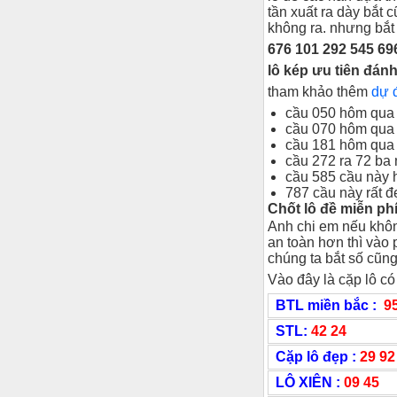
tần xuất ra dày bắt c
không ra. nhưng bắt 
676 101 292 545 69
lô kép ưu tiên đánh
tham khảo thêm
dự 
cầu 050 hôm qua r
cầu 070 hôm qua 
cầu 181 hôm qua r
cầu 272 ra 72 ba 
cầu 585 cầu này h
787 cầu này rất đ
Chốt lô đề miễn ph
Anh chi em nếu khôn
an toàn hơn thì vào 
chúng ta bắt số cũ
Vào đây là cặp lô có
BTL miền bắc :
9
STL:
42 24
Cặp lô đẹp :
29 92
LÔ XIÊN :
09 45