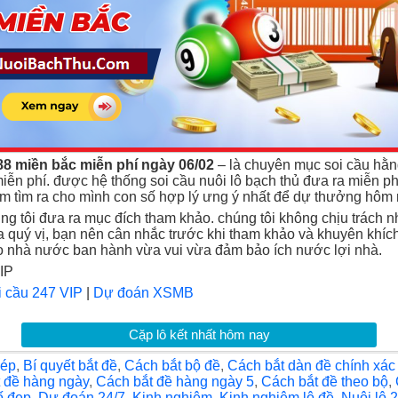
 88 miền bắc miễn phí ngày 06/02
– là chuyên mục soi cầu hằn
iễn phí. được hệ thống soi cầu nuôi lô bạch thủ đưa ra miễn ph
em tìm ra cho mình con số hợp lý ưng ý nhất để dự thưởng hôm 
úng tôi đưa ra mục đích tham khảo. chúng tôi không chịu trách nh
a quý vị, bạn nên cân nhắc trước khi tham khảo và khuyên khích
o nhà nước ban hành vừa vui vừa đảm bảo ích nước lợi nhà.
IP
i cầu 247 VIP
|
Dự đoán XSMB
Cặp lô kết nhất hôm nay
kép
,
Bí quyết bắt đề
,
Cách bắt bộ đề
,
Cách bắt dàn đề chính xác 
 đề hàng ngày
,
Cách bắt đề hàng ngày 5
,
Cách bắt đề theo bộ
,
ố đẹp
,
Dự đoán 24/7
,
Kinh nghiệm
,
Kinh nghiệm lô đề
,
Nuôi lô 