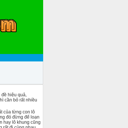
ô đề hiệu quả,
hì cần bỏ rất nhiều
ất của từng con lô
ong đó đừng để loạn
àn hay lô khung cũng
g rất đi cùng nhau.