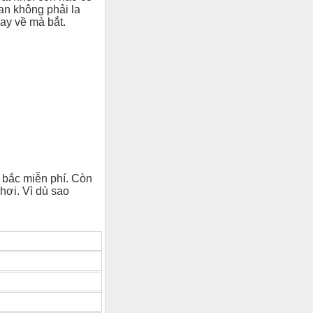
han không phải la
hay về mà bắt.
 bắc miễn phí. Còn
hơi. Vì dù sao