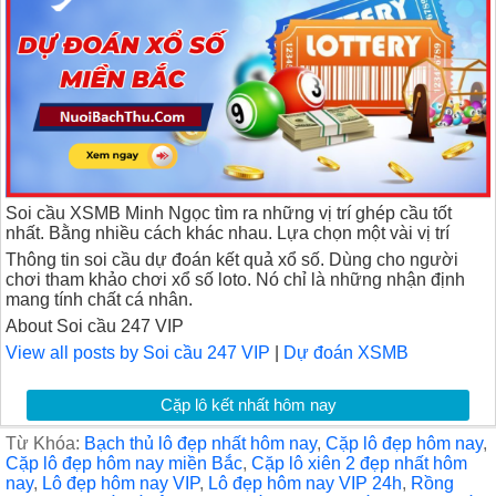
Soi cầu XSMB Minh Ngọc tìm ra những vị trí ghép cầu tốt
nhất. Bằng nhiều cách khác nhau. Lựa chọn một vài vị trí
Thông tin soi cầu dự đoán kết quả xổ số. Dùng cho người
chơi tham khảo chơi xổ số loto. Nó chỉ là những nhận định
mang tính chất cá nhân.
About Soi cầu 247 VIP
View all posts by Soi cầu 247 VIP
|
Dự đoán XSMB
Cặp lô kết nhất hôm nay
Từ Khóa:
Bạch thủ lô đẹp nhất hôm nay
,
Cặp lô đẹp hôm nay
,
Cặp lô đẹp hôm nay miền Bắc
,
Cặp lô xiên 2 đẹp nhất hôm
nay
,
Lô đẹp hôm nay VIP
,
Lô đẹp hôm nay VIP 24h
,
Rồng