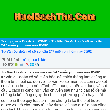
Trang chủ
»
Dự đoán XSMB
»
Tư Vấn Dự đoán xổ số soi cầu
247 miễn phí hôm nay 05/02
Tư Vấn Dự đoán xổ số soi cầu 247 miễn phí hôm nay 05/02
Phát hành:
rồng bạch kim
Hỗ trợ:
Tư Vấn Dự đoán xổ số soi cầu 247 miễn phí hôm nay 05/02
tư vấn dự đoán xổ số miền bắc. để chiến thắng làm chúng ta
thêm tự tin bắt số. đên với tư vấn xổ số miền bắc con nào kết
có cầu là chúng ta nên đánh, đó chúng ta nên áp dụng và soi
cầu 1 cách kĩ càng hơn vào chuyên sâu những cặp lô đề mà
chúng ta kết hằng ngày đó chính là phương pháp hay nhất.
con lô ra theo quy luật tự nhiên chúng ta ko thể biết trước
được với trò chơi may rủi này được, dù sao đi nữa bạn cũng
nên biết, khi con lô nào đã hay về thì nó hay về tiếp, cũng có