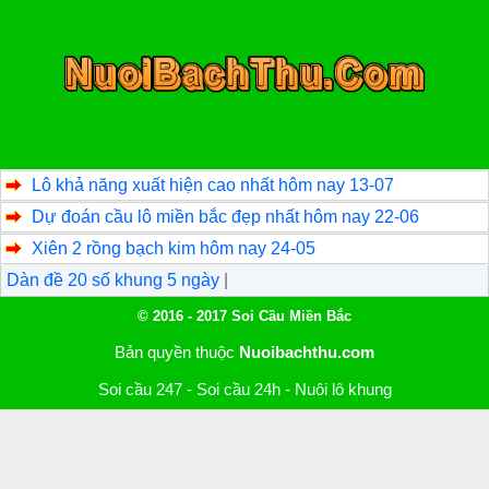
Lô khả năng xuất hiện cao nhất hôm nay 13-07
Dự đoán cầu lô miền bắc đẹp nhất hôm nay 22-06
Xiên 2 rồng bạch kim hôm nay 24-05
Dàn đề 20 số khung 5 ngày
|
© 2016 - 2017 Soi Cầu Miền Bắc
Bản quyền thuộc
Nuoibachthu.com
Soi cầu 247
-
Soi cầu 24h
-
Nuôi lô khung