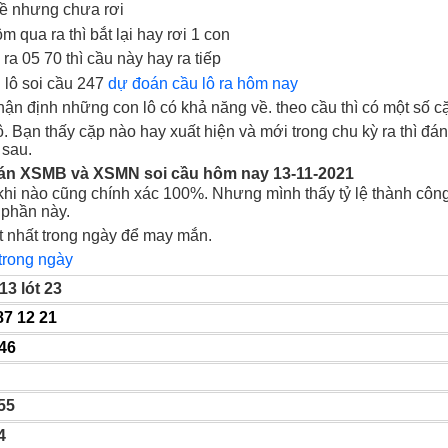
ề nhưng chưa rơi
 qua ra thì bắt lại hay rơi 1 con
a 05 70 thì cầu này hay ra tiếp
 lô soi cầu 247
dự đoán cầu lô ra hôm nay
hận định những con lô có khả năng về. theo cầu thì có một số c
. Bạn thấy cặp nào hay xuất hiện và mới trong chu kỳ ra thì đ
 sau.
án XSMB và XSMN soi cầu hôm nay 13-11-2021
khi nào cũng chính xác 100%. Nhưng mình thấy tỷ lệ thành côn
 phần này.
ết nhất trong ngày để may mắn.
 trong ngày
13 lót 23
87 12 21
 46
55
4