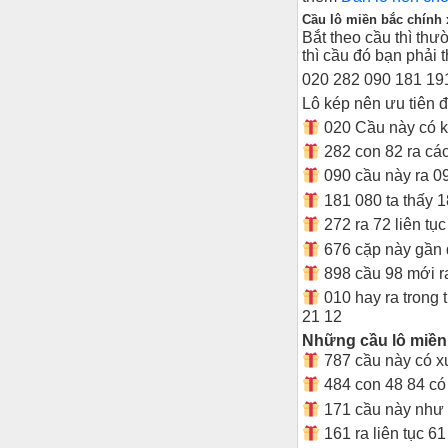
Cầu lô miền bắc chính 
Bắt theo cầu thì thư
thì cầu đó bạn phải 
020 282 090 181 19
Lô kép nên ưu tiên 
020 Cầu này có k
282 con 82 ra các
090 cầu này ra 09 
181 080 ta thấy 1
272 ra 72 liên tụ
676 cặp này gần đ
898 cầu 98 mới r
010 hay ra trong 
21 12
Những cầu lô miền 
787 cầu này có x
484 con 48 84 có 
171 cầu này như đ
161 ra liên tục 6