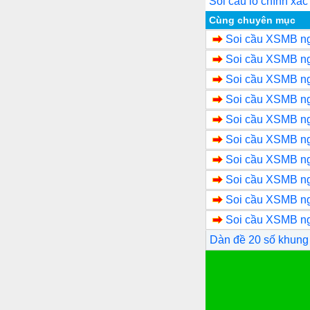
Soi cầu lô chính xá
Cùng chuyên mục
Soi cầu XSMB n
Soi cầu XSMB n
Soi cầu XSMB n
Soi cầu XSMB n
Soi cầu XSMB n
Soi cầu XSMB n
Soi cầu XSMB n
Soi cầu XSMB n
Soi cầu XSMB n
Soi cầu XSMB n
Dàn đề 20 số khung