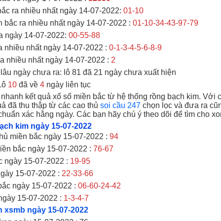
bắc ra nhiều nhất ngày 14-07-2022:
01-10
 bắc ra nhiều nhất ngày 14-07-2022 :
01-10-34-43-97-79
a ngày 14-07-2022:
00-55-88
a nhiều nhất ngày 14-07-2022 :
0-1-3-4-5-6-8-9
ra nhiều nhất ngày 14-07-2022 :
2
lâu ngày chưa ra: lô 81 đã 21 ngày chưa xuất hiện
 Lô
10
đã về
4
ngày liên tục
 nhanh kết quả xổ số miền bắc từ hệ thống rồng bạch kim. Với cá
uả đã thu thập từ các cao thủ
soi cầu 247
chọn lọc và đưa ra cũ
chuẩn xác hằng ngày. Các bạn hãy chú ý theo dõi để tìm cho xo
ạch kim ngày 15-07-2022
hủ miền bắc ngày 15-07-2022 :
94
iền bắc ngày 15-07-2022 :
76-67
c ngày 15-07-2022 :
19-95
gày 15-07-2022 :
22-33-66
bắc ngày 15-07-2022 :
06-60-24-42
ngày 15-07-2022 :
1-3-4-7
n xsmb ngày 15-07-2022