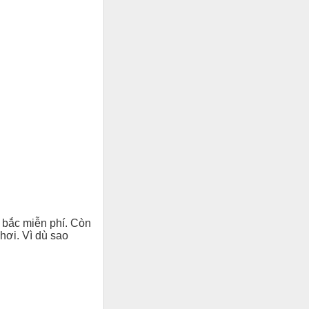
 bắc miễn phí. Còn
hơi. Vì dù sao