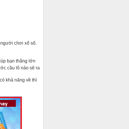
 người chơi xổ số.
iúp bạn thắng lớn
ước cầu lô nào sẽ ra
có khả năng về thì