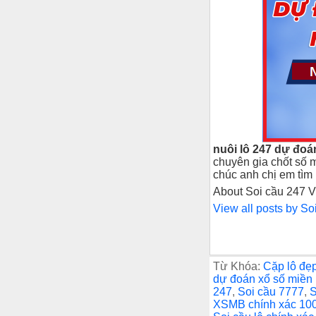
nuôi lô 247 dự đoá
chuyên gia chốt số m
chúc anh chị em tìm
About Soi cầu 247 V
View all posts by So
Từ Khóa:
Cặp lô đẹ
dự đoán xổ số miền 
247
,
Soi cầu 7777
,
S
XSMB chính xác 10