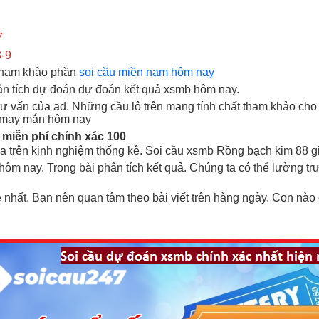
7
8-9
ham khào phần
soi cầu miền nam hôm nay
n tích dự đoán dự đoán kết quả xsmb hôm nay.
ư vấn của ad. Những cầu lô trên mang tính chất tham khảo cho
n may mắn hôm nay
 miễn phí chính xác 100
ựa trên kinh nghiệm thống kê. Soi cầu xsmb Rồng bạch kim 88 g
hôm nay. Trong bài phân tích kết quả. Chúng ta có thể lường tr
nhất. Bạn nên quan tâm theo bài viết trên hàng ngày. Con nào 