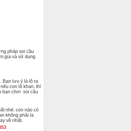
ơng pháp soi cầu
am gia và sử dụng
 Bạn lưu ý là lô ra
nếu con lô khan, thì
ếu bạn chơi soi cầu
bắt nhé. con nào có
han không phải la
ay về nhất.
353