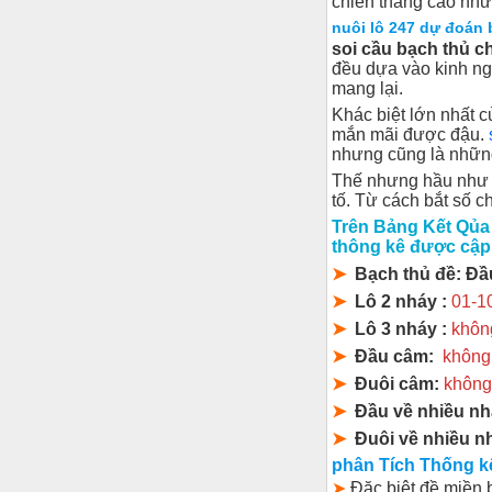
chiến thắng cao nhữ
nuôi lô 247 dự đoán 
soi cầu bạch thủ c
đều dựa vào kinh ng
mang lại.
Khác biệt lớn nhất 
mắn mãi được đậu.
nhưng cũng là những
Thế nhưng hầu như n
tố. Từ cách bắt số c
Trên Bảng Kết Qủa
thông kê được cập 
➤
Bạch thủ đề: Đ
➤
Lô 2 nháy :
01-1
➤
Lô 3 nháy :
khôn
➤
Đầu câm:
không
➤
Đuôi câm:
không
➤
Đầu về nhiều nh
➤
Đuôi về nhiều n
phân Tích Thống kê
➤
Đặc biệt đề miền 