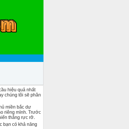
ầu hiệu quả nhất
ay chúng tôi sẽ phân
thủ miền bắc dự
ho riêng mình. Trước
iến thắng rực rỡ.
c bạn có khả năng