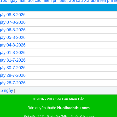
c 100 ngày mai
,
Soi cầu miễn phí 888
,
Soi cầu XSMB miễn phí n
gày 08-8-2026
gày 07-8-2026
gày 06-8-2026
gày 05-8-2026
gày 04-8-2026
gày 01-8-2026
gày 31-7-2026
gày 30-7-2026
gày 29-7-2026
gày 28-7-2026
 5 ngày
|
© 2016 - 2017 Soi Cầu Miền Bắc
Bản quyền thuộc
Nuoibachthu.com
Soi cầu 247
-
Soi cầu 24h
-
Nuôi lô khung