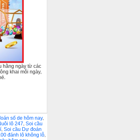
u hằng ngày từ các
công khai mỗi ngày,
hé.
oán số de hôm nay
,
uôi lô 247
,
Soi cầu
í
,
Soi cầu Dự đoán
100 đánh lô không lỗ
,