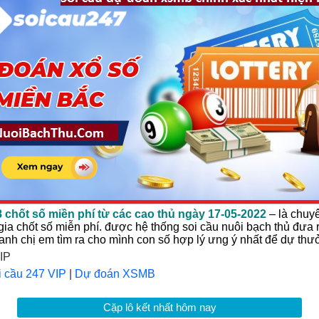
 chốt số miền phí từ các cao thủ ngày 17-05-2022
– là chuy
ia chốt số miễn phí. được hệ thống soi cầu nuôi bạch thủ đưa 
 anh chị em tìm ra cho mình con số hợp lý ưng ý nhất để dự th
IP
i cầu 247 VIP
|
Dự đoán XSMB
Cặp lô kết nhất hôm nay