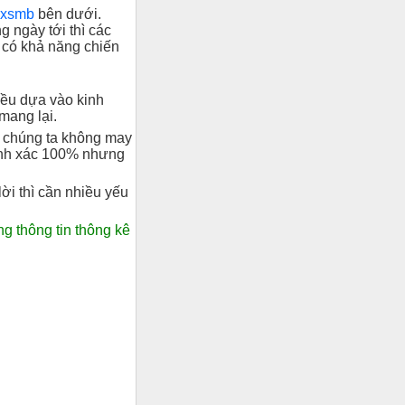
 xsmb
bên dưới.
 ngày tới thì các
 có khả năng chiến
đều dựa vào kinh
mang lại.
ì chúng ta không may
ính xác 100% nhưng
i thì cần nhiều yếu
 thông tin thông kê