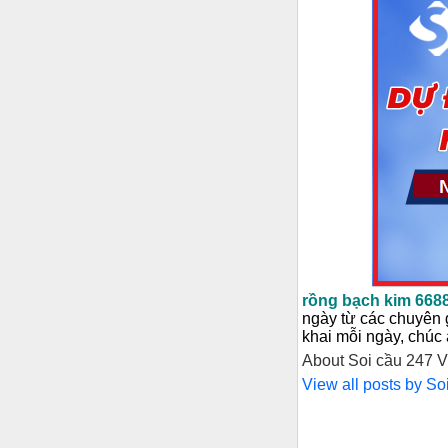
rồng bạch kim 6688
ngày từ các chuyên g
khai mỗi ngày, chúc
About Soi cầu 247 V
View all posts by So