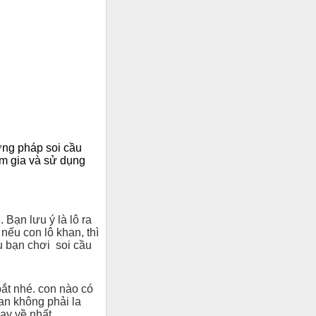
ơng pháp soi cầu
am gia và sử dụng
 Bạn lưu ý là lô ra
nếu con lô khan, thì
ếu bạn chơi soi cầu
bắt nhé. con nào có
han không phải la
ay về nhất.