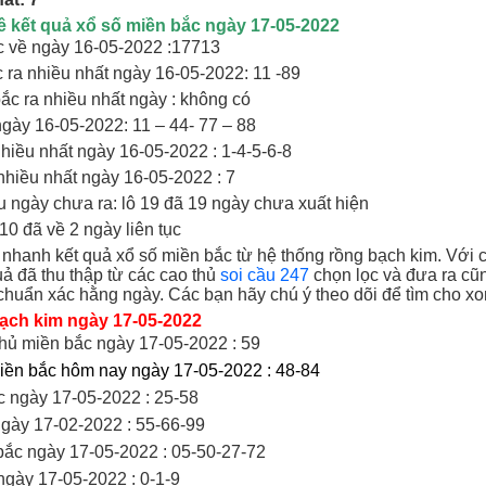
 kết quả xổ số miền bắc ngày 17-05-2022
c về ngày 16-05-2022 :17713
 ra nhiều nhất ngày 16-05-2022: 11 -89
ắc ra nhiều nhất ngày : không có
ngày 16-05-2022: 11 – 44- 77 – 88
hiều nhất ngày 16-05-2022 : 1-4-5-6-8
nhiều nhất ngày 16-05-2022 : 7
u ngày chưa ra: lô 19 đã 19 ngày chưa xuất hiện
 10 đã về 2 ngày liên tục
 nhanh kết quả xổ số miền bắc từ hệ thống rồng bạch kim. Với cá
uả đã thu thập từ các cao thủ
soi cầu 247
chọn lọc và đưa ra cũ
chuẩn xác hằng ngày. Các bạn hãy chú ý theo dõi để tìm cho xo
ạch kim ngày 17-05-2022
hủ miền bắc ngày 17-05-2022 : 59
iền bắc hôm nay ngày 17-05-2022 : 48-84
c ngày 17-05-2022 : 25-58
gày 17-02-2022 : 55-66-99
bắc ngày 17-05-2022 : 05-50-27-72
gày 17-05-2022 : 0-1-9