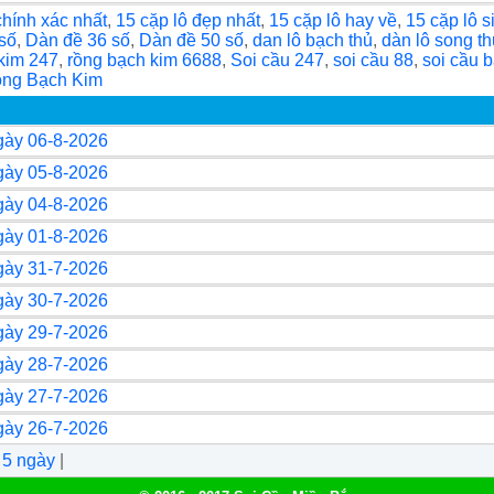
chính xác nhất
,
15 cặp lô đẹp nhất
,
15 cặp lô hay về
,
15 cặp lô s
số
,
Dàn đề 36 số
,
Dàn đề 50 số
,
dan lô bạch thủ
,
dàn lô song th
kim 247
,
rồng bạch kim 6688
,
Soi cầu 247
,
soi cầu 88
,
soi cầu 
ồng Bạch Kim
gày 06-8-2026
gày 05-8-2026
gày 04-8-2026
gày 01-8-2026
gày 31-7-2026
gày 30-7-2026
gày 29-7-2026
gày 28-7-2026
gày 27-7-2026
gày 26-7-2026
 5 ngày
|