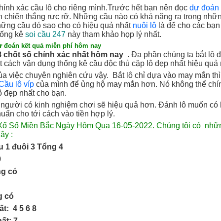
hính xác cầu lô cho riêng mình.Trước hết bạn nên đọc
dự đoán
n chiến thắng rực rỡ. Những cầu nào có khả năng ra trong những
hững cầu đó sao cho có hiệu quả nhất
nuôi lô
là để cho các bạn
hống kê
soi cầu 247
này tham khảo họp lý nhất.
 đoán kết quả miễn phí hôm nay
8 chốt số chính xác nhất hôm nay
.
Đa phần chúng ta bắt lô 
 cách vận dụng thống kê cầu độc thủ cặp lô đẹp nhất hiệu quả 
của việc chuyên nghiên cứu vậy. Bắt lô chỉ dựa vào may mắn th
Cầu lô víp
của mình để ủng hộ may mắn hơn. Nó không thể ch
ô đẹp nhất cho bạn.
gười có kinh nghiệm chơi sẽ hiệu quả hơn. Đánh lô muốn có lờ
huẩn cho tới cách vào tiền hợp lý.
Xổ Số Miền Bắc Ngày Hôm Qua 16-05-2022. Chúng tôi có những
ây :
 1 đuôi 3 Tổng 4
9
ng có
g có
t: 4 5 6 8
ất: 7