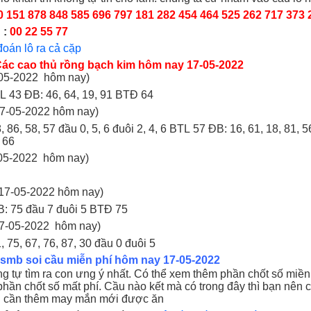
0 151 878 848 585 696 797 181 282 454 464 525 262 717 373 
 :
00 22 55 77
đoán lô ra cả cặp
ác cao thủ rồng bạch kim hôm nay 17-05-2022
-05-2022 hôm nay)
L
43
ĐB:
46, 64, 19, 91
BTĐ
64
17-05-2022 hôm nay)
8, 86, 58, 57
đầu
0, 5, 6
đuôi
2, 4, 6
BTL
57
ĐB:
16, 61, 18, 81, 5
66
-05-2022 hôm nay)
 17-05-2022 hôm nay)
B:
75
đầu
7
đuôi
5
BTĐ
75
17-05-2022 hôm nay)
, 75, 67, 76, 87, 30
đầu
0
đuôi
5
smb soi cầu miễn phí hôm nay 17-05-2022
g tự tìm ra con ưng ý nhất. Có thể xem thêm phần chốt số miền
phần chốt số mất phí. Cầu nào kết mà có trong đây thì bạn nên c
ng cần thêm may mắn mới được ăn