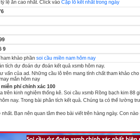
 tỷ lệ ăn cao nhất. Click vào
Cặp lô kết nhất trong ngày
76
99
6 9
Tham khào phần
soi cầu miền nam hôm nay
n tích dự đoán dự đoán kết quả xsmb hôm nay.
ư vấn của ad. Những cầu lô trên mang tính chất tham khảo cho
n may mắn hôm nay
 miễn phí chính xác 100
ựa trên kinh nghiệm thống kê. Soi cầu xsmb Rồng bạch kim 88 g
hôm nay. Trong bài phân tích kết quả. Chúng ta có thể lường tr
nhất. Bạn nên quan tâm theo bài viết trên hàng ngày. Con nào 