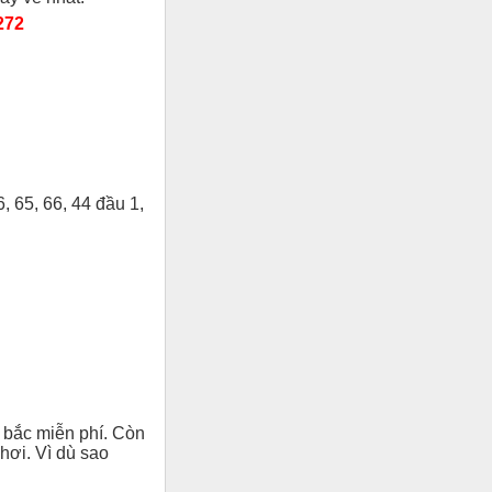
272
6, 65, 66, 44
đầu
1,
 bắc miễn phí. Còn
hơi. Vì dù sao