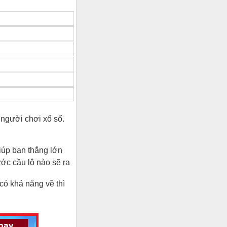
 người chơi xổ số.
iúp bạn thắng lớn
ước cầu lô nào sẽ ra
có khả năng về thì