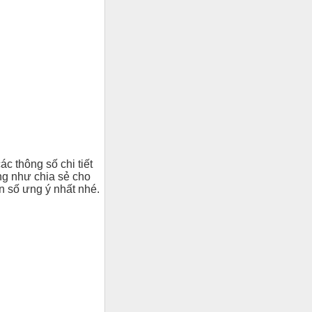
c thông số chi tiết
ng như chia sẻ cho
n số ưng ý nhất nhé.