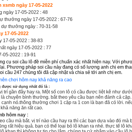
n xsmb ngày 17-05-2022
g ngày 17-05-2022 : 48
dự thưởng ngày 17-05-2022 : 67-76
 dự thưởng ngày : 70-31-58
y 17-05-2022
y 17-05-2022 : 38-83
hất ngày 17-05-2022 : 77
7-05-2022 : 19-91
ng cụ soi cầu lô đề miễn phí chuẩn xác nhất hiện nay. Với phư
đại. Phương pháp soi cầu này đang có số lượng anh chị em th
oi cầu 247 chúng tôi đã cập nhật và chia sẻ tới anh chị em.
 nên chơi hôm nay khả năng ra cao
 được sử dụng nhất đó là :
 trí gần đây hay ra. Một số con lô có cầu được liệt kê như dưới.
 là chuyện bình thường. bắt theo yêu cầu bạn nên đánh cả cặp. 
n cạnh nó.thông thường chơi 1 cặp ra 1 con là bạn đã có lời. n
khả năng ăn rất cao.
mb hôm nay :
eo cầu mà bắt. vị trí nào cầu hay ra thì các bạn dựa vào đó mà 
ũng rất hiệu quả. bạn có thể loại bỏ lô khan ra nhé. thực tế lô k
lô khan thì không tự tin cho lắm. chúng ta cứ nhắm vào cầu lô h