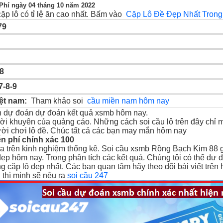
Phí ngày 04 tháng 10 năm
2022
ặp lô có tỉ lệ ăn cao nhất. Bấm vào
Cặp Lô Đề Đẹp Nhất Tron
79
88
7-8-9
ệt nam:
Tham khảo soi
cầu miền nam hôm nay
h dự đoán dự đoán kết quả xsmb hôm nay.
ời khuyên của quảng cáo. Những cách soi cầu lô trên đây chỉ m
i chơi lô đề. Chúc tất cả các bạn may mắn hôm nay
n phí chính xác 100
ựa trên kinh nghiệm thống kê. Soi cầu xsmb Rồng Bạch Kim 88 
ẹp hôm nay. Trong phân tích các kết quả. Chúng tôi có thể dự đ
 cặp lô đẹp nhất. Các bạn quan tâm hãy theo dõi bài viết trên
 thì mình sẽ nêu ra
soi cầu 247