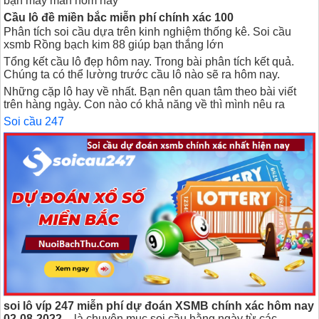
bạn may mắn hôm nay
Cầu lô đề miền bắc miễn phí chính xác 100
Phân tích soi cầu dựa trên kinh nghiệm thống kê. Soi cầu
xsmb Rồng bạch kim 88 giúp bạn thắng lớn
Tổng kết cầu lô đẹp hôm nay. Trong bài phân tích kết quả.
Chúng ta có thể lường trước cầu lô nào sẽ ra hôm nay.
Những cặp lô hay về nhất. Bạn nên quan tâm theo bài viết
trên hàng ngày. Con nào có khả năng về thì mình nêu ra
Soi cầu 247
soi lô víp 247 miễn phí dự đoán XSMB chính xác hôm nay
02-08-2022
– là chuyên mục soi cầu hằng ngày từ các