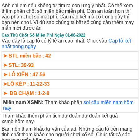
Anh chi em nếu không tự tìm ra con ưng ý nhất. Có thể xem
thêm phần chốt số miền bắc miễn phí. Còn an toàn hơn thì
vào phần chốt số mất phí. Cầu nào kết mà có trong đây thì
bạn nên chơi. Vì dù sao chúng ta bắt số cũng cần thêm may
mắn mới được ăn
Cao Thủ Chốt Số Miễn Phí Ngày 01
-08
-2022
Vào đây là cặp lô có tỷ lệ ăn cao nhất. Click vào
Cặp lô kết
nhất trong ngày
➤ BTL miền bắc : 42
➤ STL: 39-93
➤ LÔ XIÊN : 47-56
➤LÔ KÉP : 11-22-33
➤ ĐB CHẠM : 1-2-8
Miền nam XSMN:
Tham khào phần
soi cầu miền nam hôm
nay
Tham khảo thêm phân tích dự đoán dự đoán kết quả
xsmb hôm nay.
Bạn nên tham khảo tư vấn của ad. Những cầu lô trên mang
tính chất tham khảo cho người chơi xổ số. Chúc tất cả các