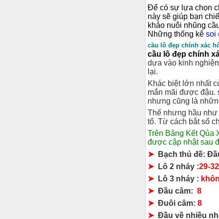
Để có sự lựa chọn c
này sẽ giúp bạn chi
khảo nuôi nhũng cầu
Những thống kê
soi
cầu lô đẹp chính xác h
cầu lô đẹp chính x
dựa vào kinh nghiệm
lại.
Khác biệt lớn nhất 
mắn mãi được đậu.
nhưng cũng là những
Thế nhưng hầu như n
tố. Từ cách bắt số c
Trên Bảng Kết Qủa 
được cập nhật sau đ
➤
Bạch thủ đề: Đ
➤
Lô 2 nháy :
29-32
➤
Lô 3 nháy :
khôn
➤
Đầu câm:
8
➤
Đuôi câm:
8
➤
Đầu về nhiều nh