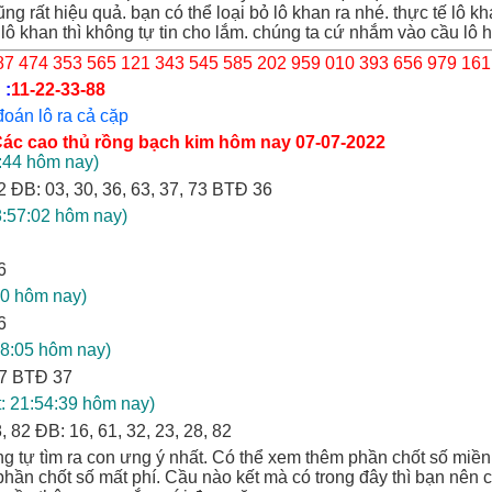
ũng rất hiệu quả. bạn có thể loại bỏ lô khan ra nhé. thực tế lô k
lô khan thì không tự tin cho lắm. chúng ta cứ nhắm vào cầu lô h
7 474 353 565 121 343 545 585 202 959 010 393 656 979 16
h
:
11-22-33-88
đoán lô ra cả cặp
ác cao thủ rồng bạch kim hôm nay 07
-07
-2022
:44 hôm nay)
2
ĐB:
03, 30, 36, 63, 37, 73
BTĐ
36
8:57:02 hôm nay)
6
30 hôm nay)
6
58:05 hôm nay)
7
BTĐ
37
: 21:54:39 hôm nay)
8, 82
ĐB:
16, 61, 32, 23, 28, 82
g tự tìm ra con ưng ý nhất. Có thể xem thêm phần chốt số miền
phần chốt số mất phí. Cầu nào kết mà có trong đây thì bạn nên c