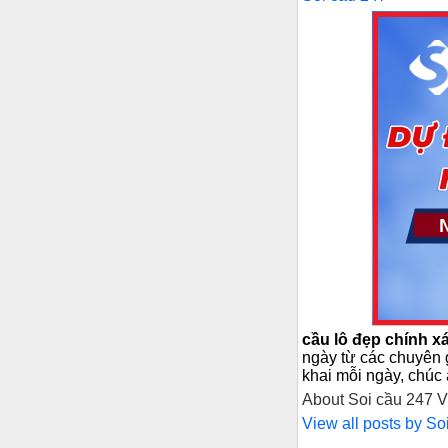
cầu lô đẹp chính x
ngày từ các chuyên g
khai mỗi ngày, chúc
About Soi cầu 247 V
View all posts by So