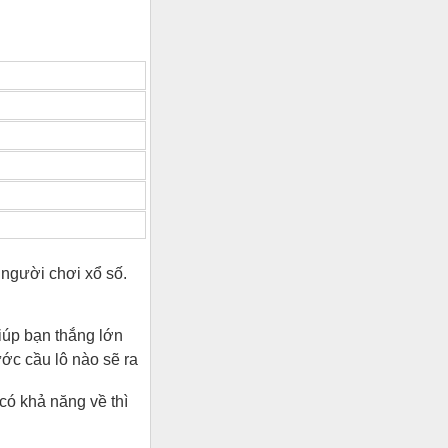
 người chơi xổ số.
iúp bạn thắng lớn
ước cầu lô nào sẽ ra
có khả năng về thì