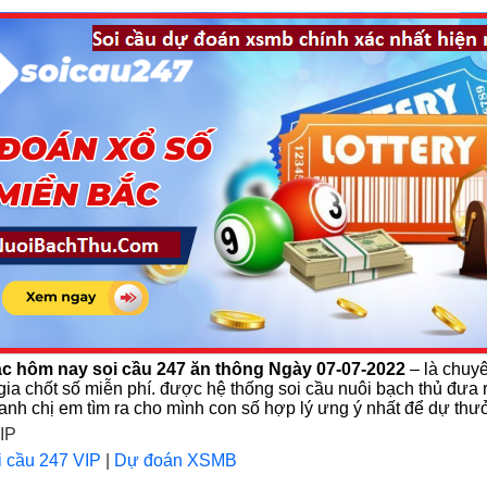
ác hôm nay soi cầu 247 ăn thông Ngày 07-07-2022
– là chuy
ia chốt số miễn phí. được hệ thống soi cầu nuôi bạch thủ đưa 
 anh chị em tìm ra cho mình con số hợp lý ưng ý nhất để dự th
IP
i cầu 247 VIP
|
Dự đoán XSMB