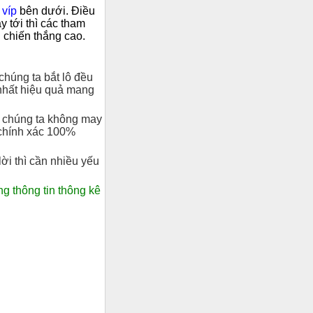
 víp
bên dưới. Điều
 tới thì các tham
 chiến thắng cao.
húng ta bắt lô đều
 nhất hiệu quả mang
ì chúng ta không may
chính xác 100%
i thì cần nhiều yếu
 thông tin thông kê