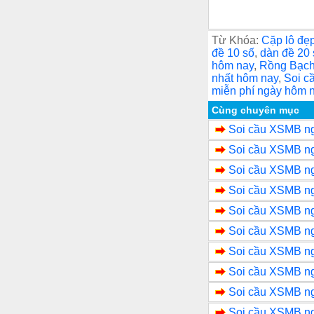
Từ Khóa:
Cặp lô đẹ
đề 10 số
,
dàn đề 20 
hôm nay
,
Rồng Bạch
nhất hôm nay
,
Soi c
miễn phí ngày hôm 
Cùng chuyên mục
Soi cầu XSMB n
Soi cầu XSMB n
Soi cầu XSMB n
Soi cầu XSMB n
Soi cầu XSMB n
Soi cầu XSMB n
Soi cầu XSMB n
Soi cầu XSMB n
Soi cầu XSMB n
Soi cầu XSMB n