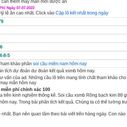
ng cần thêm may mắn mới được ăn
Phí Ngày 07
-07
-2022
 tỷ lệ ăn cao nhất. Click vào
Cặp lô kết nhất trong ngày
79
66
4-8-5
Tham khào phần
soi cầu miền nam hôm nay
n tích dự đoán dự đoán kết quả xsmb hôm nay.
ư vấn của ad. Những cầu lô trên mang tính chất tham khảo cho
n may mắn hôm nay
 miễn phí chính xác 100
ựa trên kinh nghiệm thống kê. Soi cầu xsmb Rồng bạch kim 88 g
hôm nay. Trong bài phân tích kết quả. Chúng ta có thể lường tr
nhất. Bạn nên quan tâm theo bài viết trên hàng ngày. Con nào 