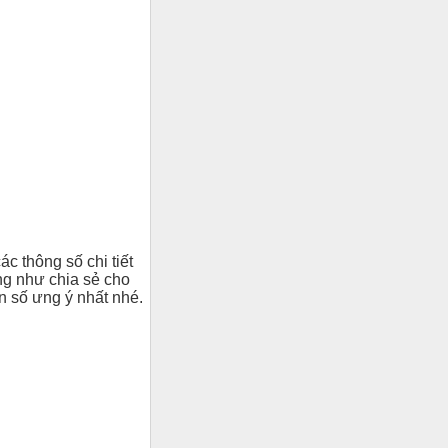
c thông số chi tiết
ng như chia sẻ cho
n số ưng ý nhất nhé.