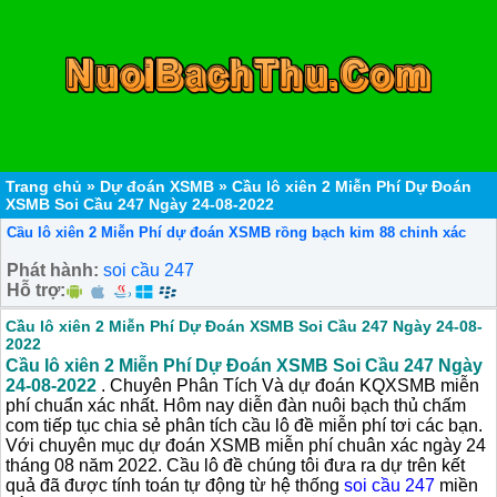
Trang chủ
»
Dự đoán XSMB
»
Cầu lô xiên 2 Miễn Phí Dự Đoán
XSMB Soi Cầu 247 Ngày 24-08-2022
Cầu lô xiên 2 Miễn Phí dự đoán XSMB rồng bạch kim 88 chinh xác
Phát hành:
soi cầu 247
Hỗ trợ:
Cầu lô xiên 2 Miễn Phí Dự Đoán XSMB Soi Cầu 247 Ngày 24-08-
2022
Cầu lô xiên 2 Miễn Phí Dự Đoán XSMB Soi Cầu 247 Ngày
24-08-2022
. Chuyên Phân Tích Và dự đoán KQXSMB miễn
phí chuẩn xác nhất. Hôm nay diễn đàn nuôi bạch thủ chấm
com tiếp tục chia sẻ phân tích cầu lô đề miễn phí tơi các bạn.
Với chuyên mục dự đoán XSMB miễn phí chuân xác ngày 24
tháng 08 năm 2022. Cầu lô đề chúng tôi đưa ra dự trên kết
quả đã được tính toán tự động từ hệ thống
soi cầu 247
miền