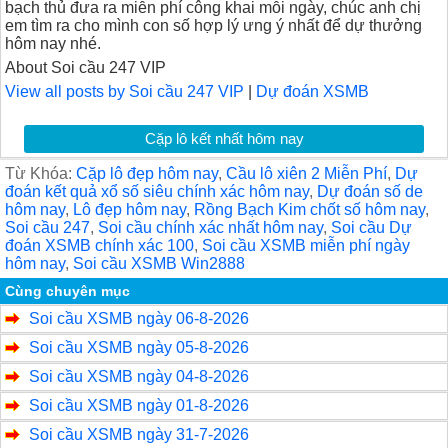
bạch thủ đưa ra miễn phí công khai mỗi ngày, chúc anh chị
em tìm ra cho mình con số hợp lý ưng ý nhất để dự thưởng
hôm nay nhé.
About Soi cầu 247 VIP
View all posts by Soi cầu 247 VIP
|
Dự đoán XSMB
Cặp lô kết nhất hôm nay
Từ Khóa:
Cặp lô đẹp hôm nay
,
Cầu lô xiên 2 Miễn Phí
,
Dự
đoán kết quả xổ số siêu chính xác hôm nay
,
Dự đoán số de
hôm nay
,
Lô đẹp hôm nay
,
Rồng Bạch Kim chốt số hôm nay
,
Soi cầu 247
,
Soi cầu chính xác nhất hôm nay
,
Soi cầu Dự
đoán XSMB chính xác 100
,
Soi cầu XSMB miễn phí ngày
hôm nay
,
Soi cầu XSMB Win2888
Cùng chuyên mục
Soi cầu XSMB ngày 06-8-2026
Soi cầu XSMB ngày 05-8-2026
Soi cầu XSMB ngày 04-8-2026
Soi cầu XSMB ngày 01-8-2026
Soi cầu XSMB ngày 31-7-2026