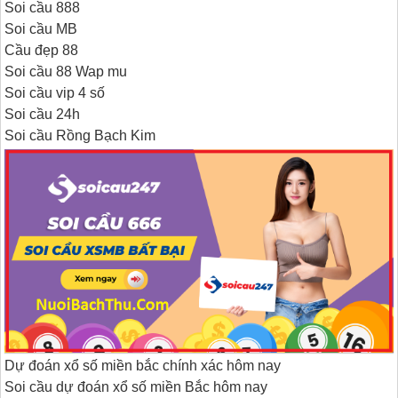
Soi cầu 888
Soi cầu MB
Cầu đẹp 88
Soi cầu 88 Wap mu
Soi cầu vip 4 số
Soi cầu 24h
Soi cầu Rồng Bạch Kim
Dự đoán xổ số miền bắc chính xác hôm nay
Soi cầu dự đoán xổ số miền Bắc hôm nay