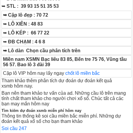
➥
STL : 39 93 15 51 35 53
➥ Cặp lô đẹp : 70 72
➥
LÔ XIÊN : 48 83
➥
LÔ KÉP : 66 77 22
➥
ĐB CHẠM : 4 6 8
➥ Lô dàn Chọn cầu phân tích trên
Miền nam XSMN Bạc liêu 83 85, Bến tre 75 76, Vũng tầu
56 57. Bao lô 3 đài 39
Cặp lô VIP hôm nay lấy ngay
chốt lô miền bắc
Tham khảo thêm phân tích dự đoán dự đoán kết quả
xsmb hôm nay.
Bạn nên tham khảo tư vấn của ad. Những cầu lô trên mang
tính chất tham khảo cho người chơi xổ số. Chúc tất cả các
bạn may mắn hôm nay
Tìm kiếm dự đoán xsmb miễn phí hôm nay
Thông tin thống kê soi cầu miền bắc miễn phí. Những dự
đoán kết quả xổ số cho bạn tham khảo
Soi cầu 247