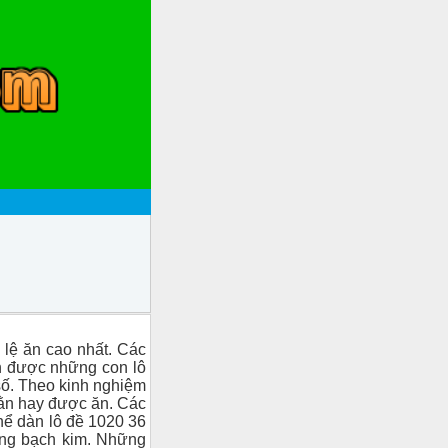
 lệ ăn cao nhất. Các
n được những con lô
số. Theo kinh nghiệm
 cằn hay được ăn. Các
hể dàn lô đề 1020 36
rồng bạch kim. Những