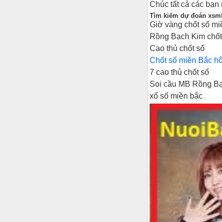
Chúc tất cả các bạ
Tìm kiếm dự đoán xsm
Giờ vàng chốt số mi
Rồng Bạch Kim chốt
Cao thủ chốt số
Chốt số miền Bắc h
7 cao thủ chốt số
Soi cầu MB Rồng B
xổ số miền bắc