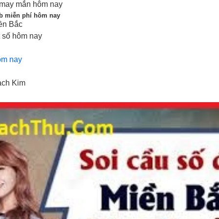
n may mắn hôm nay
b miễn phí hôm nay
ền Bắc
 số hôm nay
ôm nay
ạch Kim