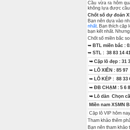
Cầu vừa ra hôm qua 
không lựa được cầu.
Chốt số dự đoán 
Bạn nên dựa vào nhữ
nhất
. Bạn thích cặp
bạn kết nhất. Nhưng 
Chốt số miền bắc s
➥
BTL miền bắc : 02
➥
STL : 38 83 14 4
➥ Cặp lô đẹp : 31 
➥
LÔ XIÊN : 85 97
➥
LÔ KÉP : 88 33 
➥
ĐB CHẠM : 5 6 
➥ Lô dàn Chọn cầu
Miền nam XSMN Bạc 
Cặp lô VIP hôm nay
Tham khảo thêm phâ
Bạn nên tham khảo t