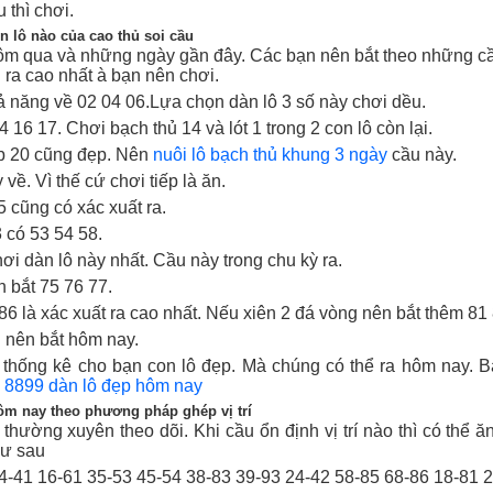
 thì chơi.
 lô nào của cao thủ soi cầu
hôm qua và những ngày gần đây. Các bạn nên bắt theo những c
 ra cao nhất à bạn nên chơi.
hả năng về 02 04 06.Lựa chọn dàn lô 3 số này chơi dều.
 16 17. Chơi bạch thủ 14 và lót 1 trong 2 con lô còn lại.
mb 20 cũng đẹp. Nên
nuôi lô bạch thủ khung 3 ngày
cầu này.
về. Vì thế cứ chơi tiếp là ăn.
 cũng có xác xuất ra.
 có 53 54 58.
ơi dàn lô này nhất. Cầu này trong chu kỳ ra.
n bắt 75 76 77.
86 là xác xuất ra cao nhất. Nếu xiên 2 đá vòng nên bắt thêm 81
 nên bắt hôm nay.
 thống kê cho bạn con lô đẹp. Mà chúng có thể ra hôm nay. B
 8899 dàn lô đẹp hôm nay
ôm nay theo phương pháp ghép vị trí
 thường xuyên theo dõi. Khi cầu ổn định vị trí nào thì có thể ă
hư sau
4-41 16-61 35-53 45-54 38-83 39-93 24-42 58-85 68-86 18-81 