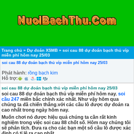
Trang chủ
»
Dự đoán XSMB
»
soi cau 88 dự đoán bạch thủ víp
miễn phí hôm nay 25/03
soi cau 88 dự đoán bạch thủ víp miễn phí hôm nay 25/03
Phát hành:
rồng bạch kim
Hỗ trợ:
soi cau 88 dự đoán bạch thủ víp miễn phí hôm nay 25/03
soi cau 88 dự đoán bạch thủ víp miễn phí hôm nay
.
soi
cầu 247
miền bắc chính xác nhất. Như vậy hôm qua
chúng ta đã chiến thắng.với các cầu lô được dự đoán ra
cao nhất trong ngày hôm nay.
Muốn chơi nó được hiệu quả chúng ta cần rất kinh
nghiệm trong việc soi cau 88 chốt số. Hôm nay chúng tôi
sẽ phân tích. Đưa ra cho các bạn một số cầu lô được xác
định có tỉ lệ ra cao nhất.