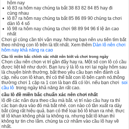
hôm nay
lô 83 ra hôm nay chúng ta bắt 38 83 82 84 85 hay đi
cùng nhau
lô 87 ra hôm nay chúng ta bắt 85 86 89 90 chúng ta chơi
dàn lô 4 số
lô 98 ra hôm nay chúng ta chơi 98 89 94 96 tỉ lệ ăn cao
nhất
Chơi gì cũng cần tới vận may. Nhưng bạn nên ưu tiên tìm bắt
theo những con lô trên là tốt nhất. Xem thêm
Dàn lô nên chơi
hôm nay khả năng ra cao
Cầu lô miền bắc chính xác nhất nên biết và chơi trong ngày
Chọn cầu nên chọn vị trí gần đây hay ra. Một số con lô có cầu
được liệt kê như dưới. Bạn lưu ý là lô ra rơi lại ngày hôm sau
là chuyện bình thường. bắt theo yêu cầu bạn nên đánh cả
cặp. nếu con lô khan, thì có thể bắt con lô bên cạnh nó.thông
thường chơi 1 cặp ra 1 con là bạn đã có lời. nếu bạn chơi
soi
cầu lô
trong ngày khả năng ăn rất cao.
cầu lô đề miền bắc chuẩn xác nên chơi nhất
lô đề các nân dựa theo cầu mà bắt. vị trí nào cầu hay ra thì
các bạn dựa vào đó mà bắt nhé. con nào có tần xuất ra dày
bắt cũng rất hiệu quả. bạn có thể loại bỏ lô khan ra nhé. thực
tế lô khan không phải la không ra. nhưng bắt lô khan thì
không tự tin cho lắm. chúng ta cứ nhắm vào cầu lô hay về
nhất.