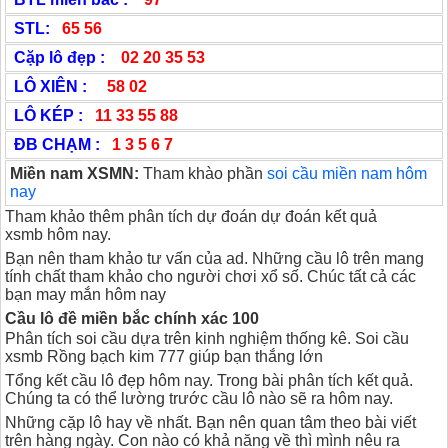
STL:
65 56
Cặp lô đẹp :
02 20 35 53
LÔ XIÊN :
58 02
LÔ KÉP :
11 33 55 88
ĐB CHẠM :
1 3 5 6 7
Miền nam XSMN:
Tham khào phần
soi cầu miền nam hôm
nay
Tham khảo thêm phân tích dự đoán dự đoán kết quả
xsmb hôm nay.
Bạn nên tham khảo tư vấn của ad. Những cầu lô trên mang
tính chất tham khảo cho người chơi xổ số. Chúc tất cả các
bạn may mắn hôm nay
Cầu lô đề miền bắc chính xác 100
Phân tích soi cầu dựa trên kinh nghiệm thống kê. Soi cầu
xsmb Rồng bạch kim 777 giúp bạn thắng lớn
Tổng kết cầu lô đẹp hôm nay. Trong bài phân tích kết quả.
Chúng ta có thể lường trước cầu lô nào sẽ ra hôm nay.
Những cặp lô hay về nhất. Bạn nên quan tâm theo bài viết
trên hàng ngày. Con nào có khả năng về thì mình nêu ra