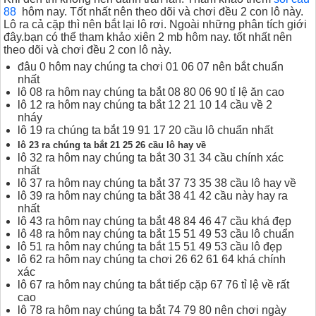
88
hôm nay. Tốt nhất nên theo dõi và chơi đều 2 con lô này.
Lô ra cả cặp thì nên bắt lại lô rơi. Ngoài những phân tích giới
đây.bạn có thể tham khảo xiên 2 mb hôm nay. tốt nhất nên
theo dõi và chơi đều 2 con lô này.
đâu 0 hôm nay chúng ta chơi 01 06 07 nên bắt chuẩn
nhất
lô 08 ra hôm nay chúng ta bắt 08 80 06 90 tỉ lệ ăn cao
lô 12 ra hôm nay chúng ta bắt 12 21 10 14 cầu về 2
nháy
lô 19 ra chúng ta bắt 19 91 17 20 cầu lô chuẩn nhất
lô 23 ra chúng ta bắt 21 25 26 cầu lô hay về
lô 32 ra hôm nay chúng ta bắt 30 31 34 cầu chính xác
nhất
lô 37 ra hôm nay chúng ta bắt 37 73 35 38 cầu lô hay về
lô 39 ra hôm nay chúng ta bắt 38 41 42 cầu này hay ra
nhất
lô 43 ra hôm nay chúng ta bắt 48 84 46 47 cầu khá đẹp
lô 48 ra hôm nay chúng ta bắt 15 51 49 53 cầu lô chuẩn
lô 51 ra hôm nay chúng ta bắt 15 51 49 53 cầu lô đẹp
lô 62 ra hôm nay chúng ta chơi 26 62 61 64 khá chính
xác
lô 67 ra hôm nay chúng ta bắt tiếp cặp 67 76 tỉ lệ về rất
cao
lô 78 ra hôm nay chúng ta bắt 74 79 80 nên chơi ngày