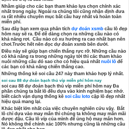
Nhằm giúp cho các bạn tham khảo lựa chọn chính xác
nhất trong ngày. Ngoài ra chúng tôi cũng nhận định đưa
ra rất nhiều chuyên mục bắt cầu hay nhất và hoàn toàn
miễn phí.
Sau đây bạn xem qua phân tích
dự đoán xsmb
cầu lô đẹp
hôm nay sẽ ra. Để dễ dàng chọn ra những cầu nào có
khả năng rơi. Cầu nào có xu hướng ra cao nhất bạn nên
chơi.Trước hết nên đọc dự đoán xsmb bên dưới.
Điều này sẽ giúp bạn chiến thắng rực rỡ. Những cầu nào
có khả năng ra trong những ngày tới thì các tham khảo
nuôi những cầu đó sao cho có hiệu quả nhất
nuôi lô
để
các bạn có khả năng chiến thắng cao.
Những thống kê soi cầu 247 này tham khảo hợp lý nhất.
soi cau 88 dự đoán bạch thủ víp miễn phí hôm nay
soi cau 88 dự đoán bạch thủ víp miễn phí hôm nay Đa
phần chúng ta bắt lô đều dựa vào kinh nghiệm bạc nhớ.
biết cách vận dụng thống kê
soi cầu loto
cặp lô đẹp nhất
hiệu quả mang lại.
Khác biệt lớn nhất của việc chuyên nghiên cứu vậy. Bắt
lô chỉ dựa vào may mắn thì chúng ta không may mắn mãi
được đậu. Cầu lô víp của mình để ủng hộ may mắn hơn.
Nó không thể chính xác 100% nhưng cũng là những cầu