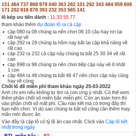
151 464 737 868 979 040 363 282 101 292 343 484 959 606
171 202 818 878 393 232 353 565 141
lô kép ưu tiên đánh :
11 33 55 77
tham khảo thêm
dự đoán lô ra cả cặp
cặp 080 ra 08 chúng ta nên chơi 06 10 cầu hay rơi lại
rất hay về
cặp 292 ra 29 chúng ta hôm nay bắt lại cặp khả năng về
rất cao
cặp 232 ra 232 cả cặp này chúng ta bắt 25 30 34 về rất
cao
cặp 898 ra 98 chúng ta nên chơi tiếp cặp này về ít nhất
1 con
cặp 484 ra 48 chúng ta bắt 46 47 nên chơi cặp này cũng
hay về cùng
Chốt lô đề miễn phí tham khảo ngày 25-03-2022
Anh chi em nếu không tự tìm ra con ưng ý nhất. Có thể xem
thêm phần chốt số miền bắc miễn phí. Còn an toàn hơn thì
vào phần chốt số mất phí. Cầu nào kết mà có trong đây thì
bạn nên chơi. Vì dù sao chúng ta bắt số cũng cần thêm may
mắn mới được ăn
Vào đây là cặp lô có tỷ lệ ăn cao nhất. Click vào
Cặp lô kết
nhất trong ngày
BTL miền bắc :
97