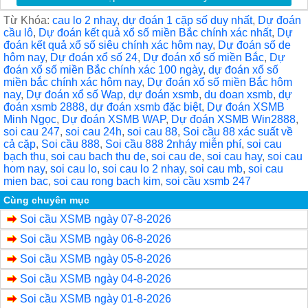
Từ Khóa:
cau lo 2 nhay
,
dự đoán 1 cặp số duy nhất
,
Dự đoán
cầu lô
,
Dự đoán kết quả xổ số miền Bắc chính xác nhất
,
Dự
đoán kết quả xổ số siêu chính xác hôm nay
,
Dự đoán số de
hôm nay
,
Dự đoán xổ số 24
,
Dự đoán xổ số miền Bắc
,
Dự
đoán xổ số miền Bắc chính xác 100 ngày
,
dự đoán xổ số
miền bắc chính xác hôm nay
,
Dự đoán xổ số miền Bắc hôm
nay
,
Dự đoán xổ số Wap
,
dự đoán xsmb
,
du doan xsmb
,
dự
đoán xsmb 2888
,
dự đoán xsmb đặc biệt
,
Dự đoán XSMB
Minh Ngọc
,
Dự đoán XSMB WAP
,
Dự đoán XSMB Win2888
,
soi cau 247
,
soi cau 24h
,
soi cau 88
,
Soi cầu 88 xác suất về
cả cặp
,
Soi cầu 888
,
Soi cầu 888 2nháy miễn phí
,
soi cau
bạch thu
,
soi cau bach thu de
,
soi cau de
,
soi cau hay
,
soi cau
hom nay
,
soi cau lo
,
soi cau lo 2 nhay
,
soi cau mb
,
soi cau
mien bac
,
soi cau rong bach kim
,
soi cầu xsmb 247
Cùng chuyên mục
Soi cầu XSMB ngày 07-8-2026
Soi cầu XSMB ngày 06-8-2026
Soi cầu XSMB ngày 05-8-2026
Soi cầu XSMB ngày 04-8-2026
Soi cầu XSMB ngày 01-8-2026