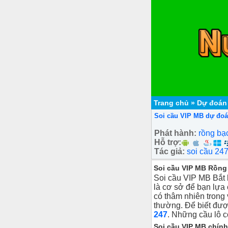
Trang chủ
»
Dự đoán
Soi cầu VIP MB dự đoá
Phát hành:
rồng bạ
Hỗ trợ:
Tác giả:
soi cầu 24
Soi cầu VIP MB Rồng
Soi cầu VIP MB Bắt 
là cơ sở để bạn lựa 
có thâm nhiên trong 
thường. Để biết đượ
247
. Những cầu lô c
Soi cầu VIP MB chín