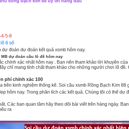
 thủ sồng bạch kim 88 uy tín hàng đầu
-4-5-8
lô 6 số
h dự đoán dự đoán kết quả xsmb hôm nay.
P MB dự đoán cầu lô đề hôm nay
bắc chính xác nhất hôm nay . Bạn nên tham khảo lời khuyên củ
 đây chỉ mang tính chất tham khảo cho những người chơi lô đề. 
n phí chính xác 100
ựa trên kinh nghiệm thống kê. Soi cầu xsmb Rồng Bạch Kim 88 
ẹp hôm nay. Trong phân tích các kết quả. Chúng tôi có thể dự đ
ất. Các bạn quan tâm hãy theo dõi bài viết trên hàng ngày. Bạ
nêu ra