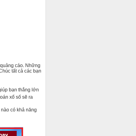
a quảng cáo. Những
Chúc tất cả các bạn
giúp bạn thắng lớn
oán xổ số sẽ ra
n nào có khả năng