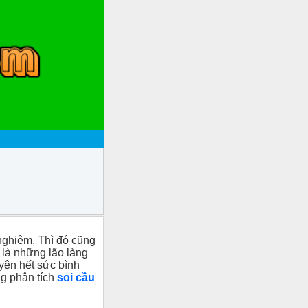
nghiệm. Thì đó cũng
ó là những lão làng
uyên hết sức bình
ng phân tích
soi cầu