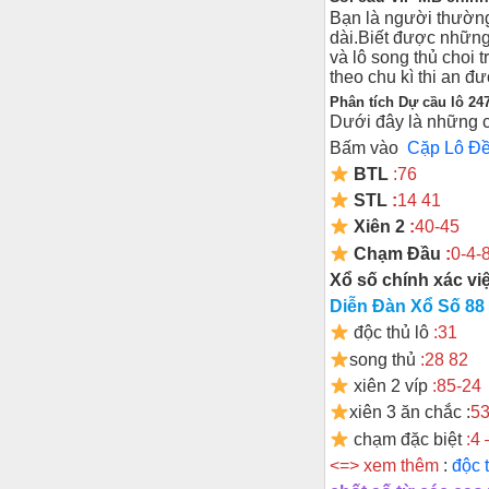
Bạn là người thường
dài.Biết được những 
và lô song thủ choi
theo chu kì thi an đ
Phân tích Dự cầu lô 24
Dưới đây là những cặ
Bấm vào
Cặp Lô Đề
BTL
:76
STL
:
14 41
Xiên 2
:
40-45
Chạm Đầu
:
0-4-
Xổ số chính xác vi
Diễn Đàn Xổ Số 88
độc thủ lô
:
31
song thủ
:
28 82
xiên 2 víp
:
85-24
xiên 3 ăn chắc :
53
chạm đặc biệt
:
4 
<=> xem thêm
:
độc 