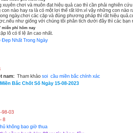
 xuyên chơi và muôn đạt hiệu quả cao thì cần phải nghiên cứu 
con nào hay ra là có một lợi thế rất lớn.vì vậy những con nào ra
 trong ngày.chơi các cặp và đúng phương pháp thì rât hiệu quả.
ược.nếu như giống với chúng tôi phân tích dưới đây thì các bạn 
7 miễn phí hôm nay
p lô có tỉ lệ ăn cao nhất.
 Đẹp Nhất Trong Ngày
8
ệt nam:
Tham khảo
soi cầu miền bắc chính xác
 Miền Bắc Chốt Số Ngày 15-08-2023
-98-03
– 8
thủ không bao giờ thua