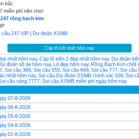
ền bắc
7 miễn phí nên chơi
 247
rồng bạch kim
IP
i cầu 247 VIP
|
Dự đoán XSMB
Cặp lô kết nhất hôm nay
đẹp nhất hôm nay
,
Cặp lô xiên 2 đẹp nhất hôm nay
,
Dự đoán kết
Dự đoán số de hôm nay
,
Lô đẹp hôm nay
,
Rồng Bạch Kim chốt 
7
,
Soi cầu 366
,
Soi cầu 555
,
Soi cầu 666
,
Soi cầu 777
,
Soi cầu
xác nhất hôm nay
,
Soi cầu Dự đoán XSMB chính xác 100
,
Soi c
Soi cầu vàng 7777
,
Soi cầu XSMB miễn phí ngày hôm nay
gày 07-8-2026
gày 06-8-2026
gày 05-8-2026
gày 04-8-2026
gày 01-8-2026