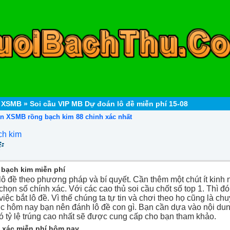
 XSMB
»
Soi cầu VIP MB Dự đoán lô đề miễn phí 15-08
n XSMB rồng bạch kim 88 chinh xác nhất
ch kim
7
 bạch kim miễn phí
lô đề theo phương pháp và bí quyết. Cần thêm một chút ít kinh 
chọn số chính xác. Với các cao thủ soi cầu chốt số top 1. Thì đ
việc bắt lô đề. Vì thế chúng ta tự tin và chơi theo họ cũng là ch
c hôm nay bạn nên đánh lô đề con gì. Bạn cần dựa vào nội du
ó tỷ lệ trúng cao nhất sẽ được cung cấp cho bạn tham khảo.
h xác miễn phí hôm nay