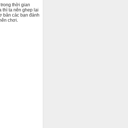
trong thời gian
 thì ta nên ghep lại
cơ bản các bạn đánh
nên chơi.