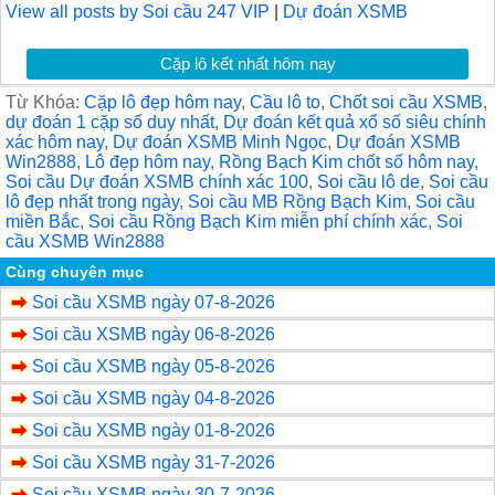
View all posts by Soi cầu 247 VIP
|
Dự đoán XSMB
Cặp lô kết nhất hôm nay
Từ Khóa:
Cặp lô đẹp hôm nay
,
Cầu lô to
,
Chốt soi cầu XSMB
,
dự đoán 1 cặp số duy nhất
,
Dự đoán kết quả xổ số siêu chính
xác hôm nay
,
Dự đoán XSMB Minh Ngọc
,
Dự đoán XSMB
Win2888
,
Lô đẹp hôm nay
,
Rồng Bạch Kim chốt số hôm nay
,
Soi cầu Dự đoán XSMB chính xác 100
,
Soi cầu lô de
,
Soi cầu
lô đẹp nhất trong ngày
,
Soi cầu MB Rồng Bạch Kim
,
Soi cầu
miền Bắc
,
Soi cầu Rồng Bạch Kim miễn phí chính xác
,
Soi
cầu XSMB Win2888
Cùng chuyên mục
Soi cầu XSMB ngày 07-8-2026
Soi cầu XSMB ngày 06-8-2026
Soi cầu XSMB ngày 05-8-2026
Soi cầu XSMB ngày 04-8-2026
Soi cầu XSMB ngày 01-8-2026
Soi cầu XSMB ngày 31-7-2026
Soi cầu XSMB ngày 30-7-2026