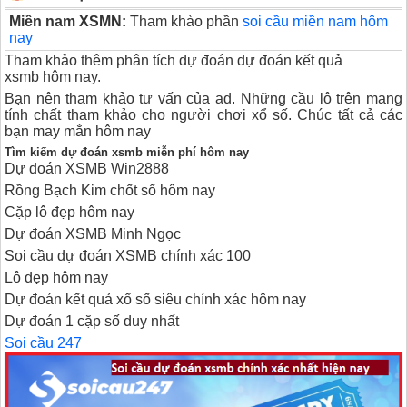
Miền nam XSMN:
Tham khào phần
soi cầu miền nam hôm
nay
Tham khảo thêm phân tích dự đoán dự đoán kết quả
xsmb hôm nay.
Bạn nên tham khảo tư vấn của ad. Những cầu lô trên mang
tính chất tham khảo cho người chơi xổ số. Chúc tất cả các
bạn may mắn hôm nay
Tìm kiếm dự đoán xsmb miễn phí hôm nay
Dự đoán XSMB Win2888
Rồng Bạch Kim chốt số hôm nay
Cặp lô đẹp hôm nay
Dự đoán XSMB Minh Ngọc
Soi cầu dự đoán XSMB chính xác 100
Lô đẹp hôm nay
Dự đoán kết quả xổ số siêu chính xác hôm nay
Dự đoán 1 cặp số duy nhất
Soi cầu 247