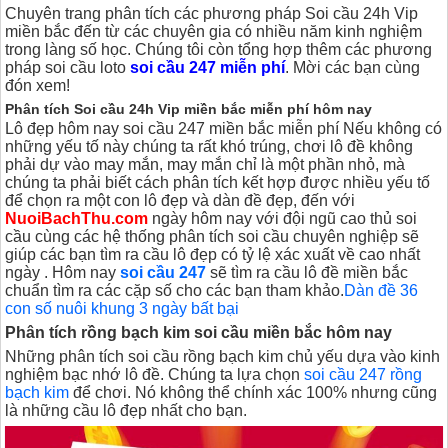
Chuyên trang phân tích các phương pháp Soi cầu 24h Vip
miền bắc đến từ các chuyên gia có nhiều năm kinh nghiệm
trong làng số học. Chúng tôi còn tổng hợp thêm các phương
pháp soi cầu loto
soi cầu 247 miễn phí
. Mời các bạn cùng
đón xem!
Phân tích Soi cầu 24h Vip miền bắc miễn phí
hôm nay
Lô đẹp hôm nay soi cầu 247 miền bắc miễn phí Nếu không có
những yếu tố này chúng ta rất khó trúng, chơi lô đề không
phải dự vào may mắn, may mắn chỉ là một phần nhỏ, mà
chúng ta phải biết cách phân tích kết hợp được nhiều yếu tố
để chọn ra một con lô đẹp và dàn đề đẹp, đến với
NuoiBachThu.com
ngày hôm nay với đội ngũ cao thủ soi
cầu cùng các hệ thống phân tích soi cầu chuyên nghiệp sẽ
giúp các bạn tìm ra cầu lô đẹp có tỷ lệ xác xuất về cao nhất
ngày . Hôm nay
soi cầu 247
sẽ tìm ra cầu lô đề miền bắc
chuẩn tìm ra các cặp số cho các bạn tham khảo.
Dàn đề 36
con số nuôi khung 3 ngày bất bại
Phân tích rồng bạch kim soi cầu miền bắc hôm nay
Những phân tích soi cầu rồng bạch kim chủ yếu dựa vào kinh
nghiệm bạc nhớ lô đề. Chúng ta lựa chọn
soi cầu 247 rồng
bạch kim
để chơi. Nó không thể chính xác 100% nhưng cũng
là những cầu lô đẹp nhất cho bạn.