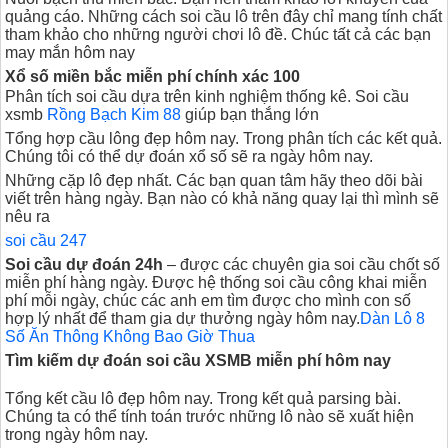
quảng cáo. Những cách soi cầu lô trên đây chỉ mang tính chất
tham khảo cho những người chơi lô đề. Chúc tất cả các bạn
may mắn hôm nay
Xổ số miền bắc miễn phí chính xác 100
Phân tích soi cầu dựa trên kinh nghiệm thống kê. Soi cầu
xsmb
Rồng Bạch Kim 88
giúp bạn thắng lớn
Tổng hợp cầu lông đẹp hôm nay. Trong phân tích các kết quả.
Chúng tôi có thể dự đoán xổ số sẽ ra ngày hôm nay.
Những cặp lô đẹp nhất. Các bạn quan tâm hãy theo dõi bài
viết trên hàng ngày. Bạn nào có khả năng quay lại thì mình sẽ
nêu ra
soi cầu 247
Soi cầu dự đoán 24h
– được các chuyên gia soi cầu chốt số
miễn phí hàng ngày. Được hệ thống soi cầu công khai miễn
phí mỗi ngày, chúc các anh em tìm được cho mình con số
hợp lý nhất để tham gia dự thưởng ngày hôm nay.
Dàn Lô 8
Số Ăn Thông Không Bao Giờ Thua
Tìm kiếm dự đoán soi cầu XSMB miễn phí hôm nay
Tổng kết cầu lô đẹp hôm nay. Trong kết quả parsing bài.
Chúng ta có thể tính toán trước những lô nào sẽ xuất hiện
trong ngày hôm nay.