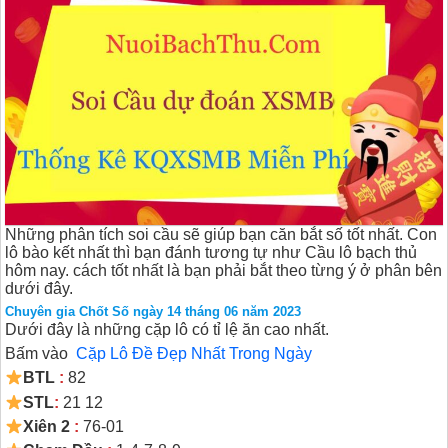
Những phân tích soi cầu sẽ giúp bạn căn bắt số tốt nhất. Con
lô bào kết nhất thì bạn đánh tương tự như Cầu lô bạch thủ
hôm nay. cách tốt nhất là bạn phải bắt theo từng ý ở phân bên
dưới đây.
Chuyên gia Chốt Số ngày 14 tháng 06 năm 2023
Dưới đây là những cặp lô có tỉ lệ ăn cao nhất.
Bấm vào
Cặp Lô Đề Đẹp Nhất Trong Ngày
BTL
:
82
STL
:
21 12
Xiên 2
:
76-01