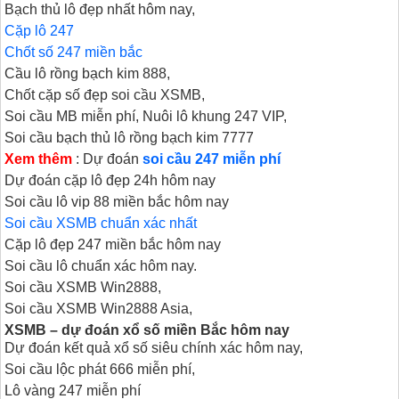
Bạch thủ lô đẹp nhất hôm nay,
Cặp lô 247
Chốt số 247 miền bắc
Cầu lô rồng bạch kim 888,
Chốt cặp số đẹp soi cầu XSMB,
Soi cầu MB miễn phí, Nuôi lô khung 247 VIP,
Soi cầu bạch thủ lô rồng bạch kim 7777
Xem thêm
: Dự đoán
soi cầu 247 miễn phí
Dự đoán cặp lô đẹp 24h hôm nay
Soi cầu lô vip 88 miền bắc hôm nay
Soi cầu XSMB chuẩn xác nhất
Cặp lô đẹp 247 miền bắc hôm nay
Soi cầu lô chuẩn xác hôm nay.
Soi cầu XSMB Win2888,
Soi cầu XSMB Win2888 Asia,
XSMB – dự đoán xổ số miền Bắc hôm nay
Dự đoán kết quả xổ số siêu chính xác hôm nay,
Soi cầu lộc phát 666 miễn phí,
Lô vàng 247 miễn phí