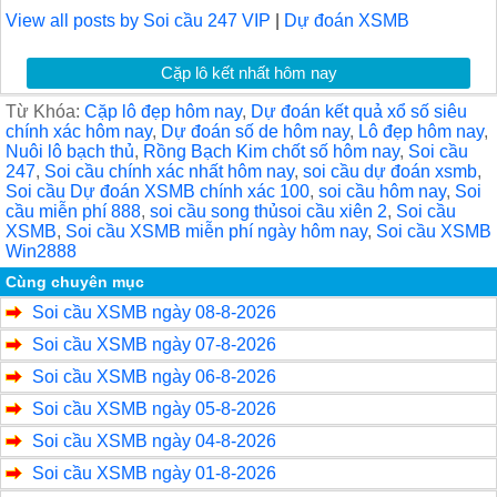
View all posts by Soi cầu 247 VIP
|
Dự đoán XSMB
Cặp lô kết nhất hôm nay
Từ Khóa:
Cặp lô đẹp hôm nay
,
Dự đoán kết quả xổ số siêu
chính xác hôm nay
,
Dự đoán số de hôm nay
,
Lô đẹp hôm nay
,
Nuôi lô bạch thủ
,
Rồng Bạch Kim chốt số hôm nay
,
Soi cầu
247
,
Soi cầu chính xác nhất hôm nay
,
soi cầu dự đoán xsmb
,
Soi cầu Dự đoán XSMB chính xác 100
,
soi cầu hôm nay
,
Soi
cầu miễn phí 888
,
soi cầu song thủsoi cầu xiên 2
,
Soi cầu
XSMB
,
Soi cầu XSMB miễn phí ngày hôm nay
,
Soi cầu XSMB
Win2888
Cùng chuyên mục
Soi cầu XSMB ngày 08-8-2026
Soi cầu XSMB ngày 07-8-2026
Soi cầu XSMB ngày 06-8-2026
Soi cầu XSMB ngày 05-8-2026
Soi cầu XSMB ngày 04-8-2026
Soi cầu XSMB ngày 01-8-2026