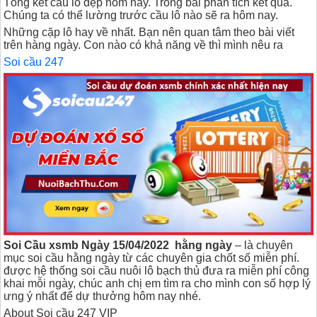
Tổng kết cầu lô đẹp hôm nay. Trong bài phân tích kết quả.
Chúng ta có thể lường trước cầu lô nào sẽ ra hôm nay.
Những cặp lô hay về nhất. Bạn nên quan tâm theo bài viết
trên hàng ngày. Con nào có khả năng về thì mình nêu ra
Soi cầu 247
Soi Cầu xsmb Ngày 15/04/2022
hằng ngày
– là chuyên
mục soi cầu hằng ngày từ các chuyên gia chốt số miễn phí.
được hệ thống soi cầu nuôi lô bạch thủ đưa ra miễn phí công
khai mỗi ngày, chúc anh chị em tìm ra cho mình con số hợp lý
ưng ý nhất để dự thưởng hôm nay nhé.
About Soi cầu 247 VIP