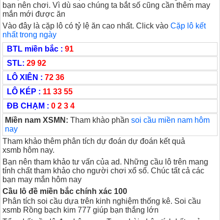
bạn nên chơi. Vì dù sao chúng ta bắt số cũng cần thêm may
mắn mới được ăn
Vào đây là cặp lô có tỷ lệ ăn cao nhất. Click vào
Cặp lô kết
nhất trong ngày
BTL miền bắc :
91
STL:
29 92
LÔ XIÊN :
72 36
LÔ KÉP :
11 33 55
ĐB CHẠM :
0 2 3 4
Miền nam XSMN:
Tham khào phần
soi cầu miền nam hôm
nay
Tham khảo thêm phân tích dự đoán dự đoán kết quả
xsmb hôm nay.
Bạn nên tham khảo tư vấn của ad. Những cầu lô trên mang
tính chất tham khảo cho người chơi xổ số. Chúc tất cả các
bạn may mắn hôm nay
Cầu lô đề miền bắc chính xác 100
Phân tích soi cầu dựa trên kinh nghiệm thống kê. Soi cầu
xsmb Rồng bạch kim 777 giúp bạn thắng lớn