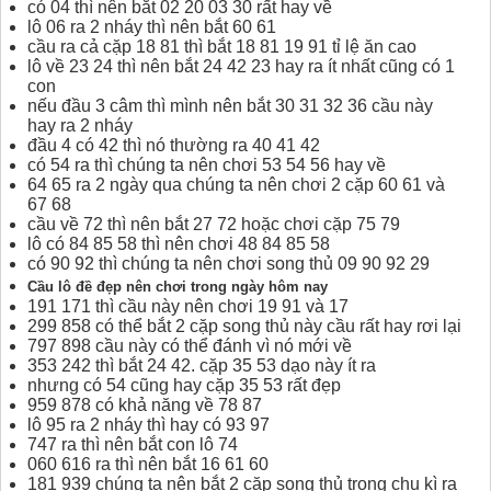
có 04 thì nên bắt 02 20 03 30 rất hay về
lô 06 ra 2 nháy thì nên bắt 60 61
cầu ra cả cặp 18 81 thì bắt 18 81 19 91 tỉ lệ ăn cao
lô về 23 24 thì nên bắt 24 42 23 hay ra ít nhất cũng có 1
con
nếu đầu 3 câm thì mình nên bắt 30 31 32 36 cầu này
hay ra 2 nháy
đầu 4 có 42 thì nó thường ra 40 41 42
có 54 ra thì chúng ta nên chơi 53 54 56 hay về
64 65 ra 2 ngày qua chúng ta nên chơi 2 cặp 60 61 và
67 68
cầu về 72 thì nên bắt 27 72 hoặc chơi cặp 75 79
lô có 84 85 58 thì nên chơi 48 84 85 58
có 90 92 thì chúng ta nên chơi song thủ 09 90 92 29
Cầu lô đề đẹp nên chơi trong ngày hôm nay
191 171 thì cầu này nên chơi 19 91 và 17
299 858 có thể bắt 2 cặp song thủ này cầu rất hay rơi lại
797 898 cầu này có thể đánh vì nó mới về
353 242 thì bắt 24 42. cặp 35 53 dạo này ít ra
nhưng có 54 cũng hay cặp 35 53 rất đẹp
959 878 có khả năng về 78 87
lô 95 ra 2 nháy thì hay có 93 97
747 ra thì nên bắt con lô 74
060 616 ra thì nên bắt 16 61 60
181 939 chúng ta nên bắt 2 cặp song thủ trong chu kì ra