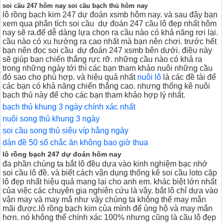
soi cầu 247 hôm nay soi cầu bạch thủ hôm nay
lô rồng bạch kim 247 dự đoán xsmb hôm nay. và sau đây bạn
xem qua phân tích soi cầu dự đoán 247 cầu lô đẹp nhất hôm
nay sẽ ra.để dễ dàng lựa chọn ra cầu nào có khả năng rơi lại.
cầu nào có xu hướng ra cao nhất mà bạn nên chơi. trước hết
bạn nên đọc soi cầu dự đoán 247 xsmb bên dưới. điều này
sẽ giúp bạn chiến thắng rực rỡ. những cầu nào có khả ra
trong những ngày tới thì các bạn tham khảo nuôi những cầu
đó sao cho phù hợp. và hiệu quả nhất
nuôi lô
là các đề tài để
các bạn có khả năng chiến thắng cao. nhưng thống kê nuôi
bạch thủ này để cho các bạn tham khảo hợp lý nhất.
bạch thủ khung 3 ngày chính xác nhất
nuôi song thủ khung 3 ngày
soi cầu song thủ siêu víp hằng ngày
dàn đề 50 số chắc ăn không bao giờ thua
lô rồng bạch 247 dự đoán hôm nay
đa phần chúng ta bắt lô đều dựa vào kinh nghiệm bạc nhớ
soi cầu lô đề. và biết cách vận dụng thống kê soi cầu loto cặp
lô đẹp nhất hiệu quả mang lại cho anh em. khác biệt lớn nhất
của việc các chuyên gia nghiên cứu là vậy. bắt lô chỉ dựa vào
vận may và may mắ như vậy chúng ta không thể may mắn
mãi được.lô rồng bạch kim của mình để ủng hộ và may mắn
hơn. nó không thể chính xác 100% nhưng cũng là cầu lô đẹp