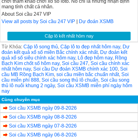
chơi tham khảo chơi xổ số loto. Nó chỉ là những nhận định
mang tính chất cá nhân.
About Soi cầu 247 VIP
View all posts by Soi cầu 247 VIP
|
Dự đoán XSMB
Cặp lô kết nhất hôm nay
Từ Khóa:
Cặp lô song thủ
,
Cặp lô to đẹp nhất hôm nay
,
Dự
đoán kết quả xổ số miền Bắc chính xác nhất
,
Dự đoán kết
quả xổ số siêu chính xác hôm nay
,
Lô đẹp hôm nay
,
Rồng
Bạch Kim chốt số hôm nay
,
Soi cầu 247
,
Soi cầu chính xác
nhất hôm nay
,
Soi cầu Dự đoán XSMB chính xác 100
,
Soi
cầu MB Rồng Bạch Kim
,
soi cầu miền bắc chuẩn nhất
,
Soi
cầu miễn phí 888
,
Soi cầu song thủ lô chuẩn
,
Soi cầu song
thủ lô nuôi khung 2 ngày
,
Soi cầu XSMB miễn phí ngày hôm
nay
Cùng chuyên mục
Soi cầu XSMB ngày 09-8-2026
Soi cầu XSMB ngày 08-8-2026
Soi cầu XSMB ngày 07-8-2026
Soi cầu XSMB ngày 06-8-2026