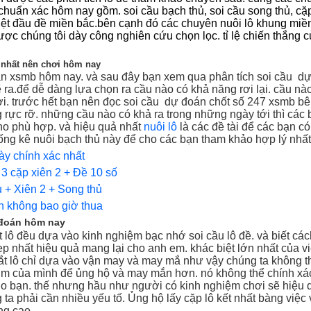
huẩn xác hôm nay gồm. soi cầu bạch thủ, soi cầu song thủ, cặp l
iệt đầu đề miền bắc.bên cạnh đó các chuyên nuôi lô khung miề
ợc chúng tôi dày công nghiên cứu chọn lọc. tỉ lệ chiến thắng 
 nhất nên chơi hôm nay
n xsmb hôm nay. và sau đây bạn xem qua phân tích soi cầu dự
 ra.để dễ dàng lựa chọn ra cầu nào có khả năng rơi lại. cầu nà
i. trước hết bạn nên đọc soi cầu dự đoán chốt số 247 xsmb bê
 rực rỡ. những cầu nào có khả ra trong những ngày tới thì các
o phù hợp. và hiệu quả nhất
nuôi lô
là các đề tài để các bạn c
ống kê nuôi bạch thủ này để cho các bạn tham khảo hợp lý nhất
ày chính xác nhất
 cặp xiên 2 + Đề 10 số
 + Xiên 2 + Song thủ
n không bao giờ thua
 đoán hôm nay
 lô đều dựa vào kinh nghiệm bạc nhớ soi cầu lô đề. và biết cá
đẹp nhất hiệu quả mang lại cho anh em. khác biệt lớn nhất của v
bắt lô chỉ dựa vào vận may và may mắ như vậy chúng ta không 
kim của mình để ủng hộ và may mắn hơn. nó không thể chính 
cho bạn. thế nhưng hầu như người có kinh nghiệm chơi sẽ hiệu 
g ta phải cần nhiều yếu tố. Ủng hộ lấy cặp lô kết nhất bàng việc
ng cao.