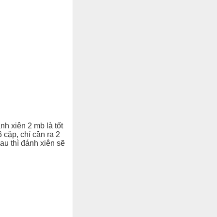
nh xiên 2 mb là tốt
 cặp, chỉ cần ra 2
au thì đánh xiên sẽ