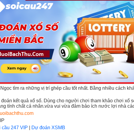
gọc tìm ra những vị trí ghép cầu tốt nhất. Bằng nhiều cách kh
 đoán kết quả xổ số. Dùng cho người chơi tham khảo chơi xổ số 
g tính chất cá nhân.vừa vui vừa đảm bảo ích nước lợi nhà cá
/nuoibachthu.com
IP
i cầu 247 VIP
|
Dự đoán XSMB