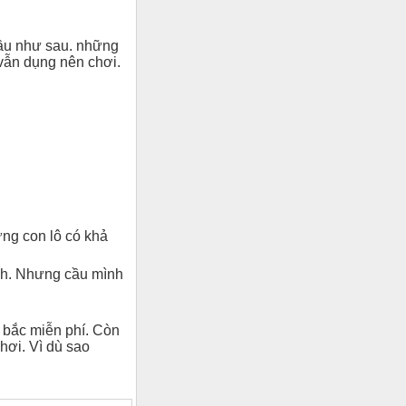
cầu như sau. những
vẫn dụng nên chơi.
ng con lô có khả
ánh. Nhưng cầu mình
 bắc miễn phí. Còn
hơi. Vì dù sao