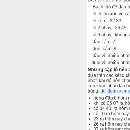
– Bạch thủ đề đầu 5
– lô tô lộn xộn về c
– lô kép : 22 33
– lô 2 nháy : 26 45
– lô 3 nháy : không 
– đầu câm: 7
– đuôi câm: 8
– đầu về nhiều nhất 
– đuôi về nhiều nhất 
Những cặp lô nên 
dựa trên các kết quả
nhất. khi đó nên chọ
con khác nhau là chú
trúng.
dự đoán xsmb
riêng đầu 0 hôm n
khi có 05 07 ra h
có 04 40 ra hôm n
có 10 ra hôm nay 
23 ra hôm nay chú
26 ra hôm nay ch
37 ra hôm nay chún