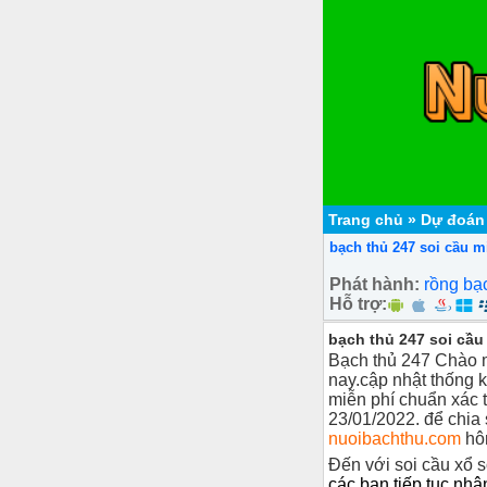
Trang chủ
»
Dự đoán
bạch thủ 247 soi cầu m
Phát hành:
rồng bạ
Hỗ trợ:
bạch thủ 247 soi cầu
Bạch thủ 247 Chào m
nay.cập nhật thống 
miễn phí chuẩn xác 
23/01/2022. để chia 
nuoibachthu.com
hô
Đến với soi cầu xổ s
các bạn tiếp tục nh