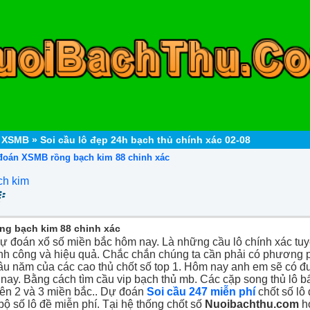
 XSMB
»
Soi cầu lô đẹp 24h bạch thủ chính xác 02-08
 đoán XSMB rồng bạch kim 88 chinh xác
ch kim
7
ồng bạch kim 88 chinh xác
dự đoán xổ số miền bắc hôm nay. Là những cầu lô chính xác tuy
h công và hiệu quả. Chắc chắn chúng ta cần phải có phương p
lâu năm của các cao thủ chốt số top 1. Hôm nay anh em sẽ có đ
ay. Bằng cách tìm cầu vip bạch thủ mb. Các cặp song thủ lô bấ
ên 2 và 3 miền bắc.. Dự đoán
Soi cầu 247 miễn phí
chốt số lô
ộ số lô đề miễn phí. Tại hệ thống chốt số
Nuoibachthu.com
ho