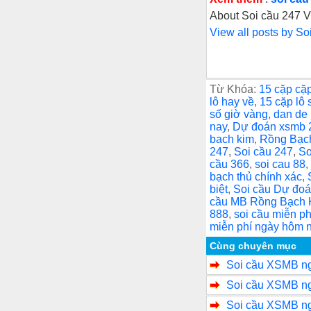
About Soi cầu 247 V
View all posts by So
Từ Khóa:
15 cặp cặp
lô hay về
,
15 cặp lô 
số giờ vàng
,
dan de
nay
,
Dự đoán xsmb 
bach kim
,
Rồng Bạc
247
,
Soi cầu 247
,
So
cầu 366
,
soi cau 88
,
bạch thủ chính xác
,
biệt
,
Soi cầu Dự đo
cầu MB Rồng Bạch 
888
,
soi cầu miễn p
miễn phí ngày hôm 
Cùng chuyên mục
Soi cầu XSMB n
Soi cầu XSMB n
Soi cầu XSMB n