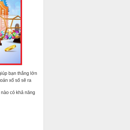
iúp bạn thắng lớn
oán xổ số sẽ ra
n nào có khả năng