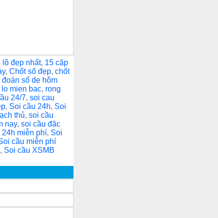
 lô đẹp nhất
,
15 cặp
ay
,
Chốt số đẹp
,
chốt
 đoán số de hôm
 lo mien bac
,
rong
cầu 24/7
,
soi cau
ép
,
Soi cầu 24h
,
Soi
ạch thủ
,
soi cầu
m nay
,
soi cầu đặc
 24h miễn phí
,
Soi
Soi cầu miễn phí
,
Soi cầu XSMB