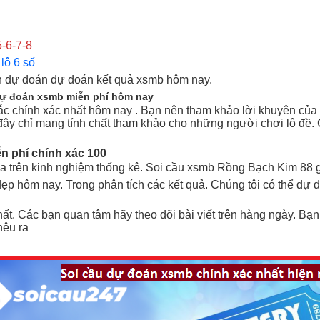
-6-7-8
lô 6 số
h dự đoán dự đoán kết quả xsmb hôm nay.
 dự đoán xsmb miễn phí hôm nay
bắc chính xác nhất hôm nay . Bạn nên tham khảo lời khuyên củ
 đây chỉ mang tính chất tham khảo cho những người chơi lô đề. 
n phí chính xác 100
ựa trên kinh nghiệm thống kê. Soi cầu xsmb Rồng Bạch Kim 88 
ẹp hôm nay. Trong phân tích các kết quả. Chúng tôi có thể dự đ
ất. Các bạn quan tâm hãy theo dõi bài viết trên hàng ngày. Bạ
nêu ra